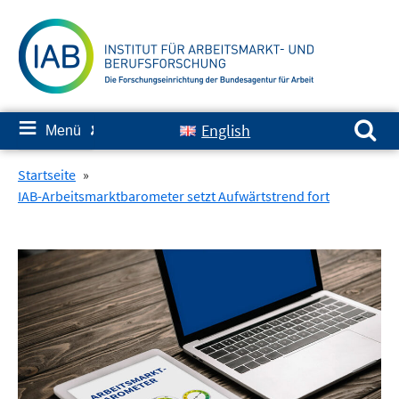
Springe
zum
Inhalt
Suchen nach:
≡
English
Menü
✘
Startseite
»
IAB-Arbeitsmarktbarometer setzt Aufwärtstrend fort