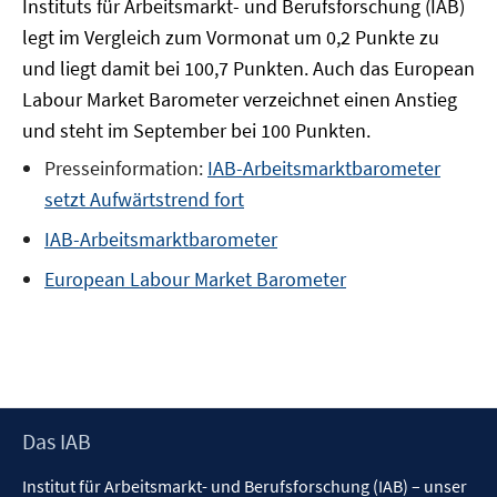
Instituts für Arbeitsmarkt- und Berufsforschung (IAB)
legt im Vergleich zum Vormonat um 0,2 Punkte zu
und liegt damit bei 100,7 Punkten. Auch das European
Labour Market Barometer verzeichnet einen Anstieg
und steht im September bei 100 Punkten.
Presseinformation:
IAB-Arbeitsmarktbarometer
setzt Aufwärtstrend fort
IAB-Arbeitsmarktbarometer
European Labour Market Barometer
Footer
Das IAB
Inhalt
Institut für Arbeitsmarkt- und Berufsforschung (IAB) – unser