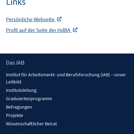
Links
Persönliche Webseite
In
Profil auf der Seite der HdBA
neuem
In
Fenster
neuem
öffnen
Fenster
Footer
Das IAB
öffnen
Inhalt
Institut für Arbeitsmarkt- und Berufsforschung (IAB) – unser
Leitbild
Institutsleitung
Graduiertenprogramm
Befragungen
Projekte
Wissenschaftlicher Beirat