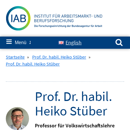
Springe
zum
Inhalt
Suchen nach:
≡
English
Menü
✘
Startseite
»
Prof. Dr. habil. Heiko Stüber
»
Prof. Dr. habil. Heiko Stüber
Prof. Dr. habil.
Heiko Stüber
Professor für Volkswirtschaftslehre