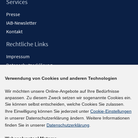
Services
Presse
IAB-Newsletter
Kontakt
Rechtliche Links
Impressum
Datenschutzerklärung
Erklärung zur Barrierefreiheit
Verwendung von Cookies und anderen Technologien
Barrieren melden
Wir möchten unsere Online-Angebote auf Ihre Bedürfnisse
Social-Media-Kanäle
anpassen. Zu diesem Zweck setzen wir sogenannte Cookies ein.
Sie können selbst entscheiden, welche Cookies Sie zulassen.
BlueSky
Ihre Einwilligung können Sie jederzeit unter
Cookie-Einstellungen
YouTube
in unserer Datenschutzerklärung ändern. Weitere Informationen
LinkedIn
finden Sie in unserer
Datenschutzerklärung
.
XING