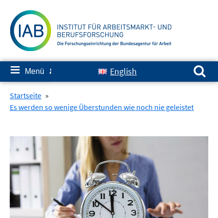
Springe
zum
Inhalt
Suchen nach:
≡
English
Menü
✘
Startseite
»
Es werden so wenige Überstunden wie noch nie geleistet