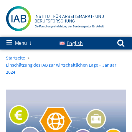
Springe
zum
Inhalt
Suchen nach:
≡
English
Menü
✘
Startseite
»
Einschätzung des IAB zur wirtschaftlichen Lage – Januar
2024