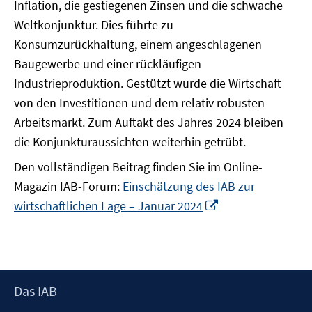
Inflation, die gestiegenen Zinsen und die schwache
Weltkonjunktur. Dies führte zu
Konsumzurückhaltung, einem angeschlagenen
Baugewerbe und einer rückläufigen
Industrieproduktion. Gestützt wurde die Wirtschaft
von den Investitionen und dem relativ robusten
Arbeitsmarkt. Zum Auftakt des Jahres 2024 bleiben
die Konjunkturaussichten weiterhin getrübt.
Den vollständigen Beitrag finden Sie im Online-
Magazin IAB-Forum:
Einschätzung des IAB zur
In
wirtschaftlichen Lage – Januar 2024
neuem
Fenster
öffnen
Footer
Das IAB
Inhalt