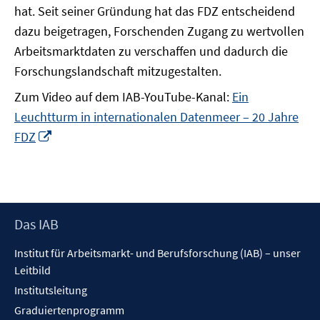
hat. Seit seiner Gründung hat das FDZ entscheidend
dazu beigetragen, Forschenden Zugang zu wertvollen
Arbeitsmarktdaten zu verschaffen und dadurch die
Forschungslandschaft mitzugestalten.
Zum Video auf dem IAB-YouTube-Kanal:
Ein
Leuchtturm in internationalen Datenmeer – 20 Jahre
In
FDZ
neuem
Fenster
öffnen
Footer
Das IAB
Inhalt
Institut für Arbeitsmarkt- und Berufsforschung (IAB) – unser
Leitbild
Institutsleitung
Graduiertenprogramm