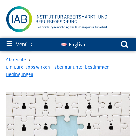
Springe
zum
Inhalt
Suchen nach:
≡
English
Menü
✘
Startseite
»
Ein-Euro-Jobs wirken – aber nur unter bestimmten
Bedingungen