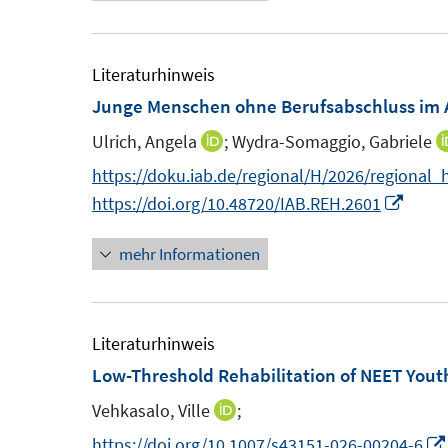
u
e
m
Literaturhinweis
F
Junge Menschen ohne Berufsabschluss im A
e
Ulrich, Angela
;
Wydra-Somaggio, Gabriele
I
n
n
https://doku.iab.de/regional/H/2026/regional_
s
n
I
https://doi.org/10.48720/IAB.REH.2601
t
e
n
e
mehr Informationen
u
n
r
e
e
ö
m
u
f
F
e
Literaturhinweis
f
e
m
Low-Threshold Rehabilitation of NEET Youth
n
n
F
e
Vehkasalo, Ville
;
I
s
e
n
n
https://doi.org/10.1007/s43151-026-00204-6