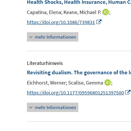
Health Shocks, Health Insurance, Human Ca
e
n
n
n
e
Capatina, Elena;
Keane, Michael P.
;
I
s
n
n
I
https://doi.org/10.1086/739831
t
n
n
e
mehr Informationen
e
n
r
u
e
ö
e
u
f
m
e
Literaturhinweis
f
F
m
Revisiting dualism. The governance of the 
n
e
F
e
Eichhorst, Werner;
Scalise, Gemma
;
I
n
e
n
n
https://doi.org/10.1177/09596801251397500
s
n
n
t
s
mehr Informationen
e
e
t
u
r
e
e
ö
r