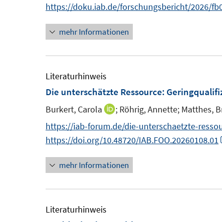
n
n
https://doku.iab.de/forschungsbericht/2026/fb
t
s
e
n
e
t
mehr Informationen
u
e
r
e
e
u
ö
r
m
e
f
ö
F
m
Literaturhinweis
f
f
e
F
Die unterschätzte Ressource: Geringqualifi
n
f
n
e
e
n
Burkert, Carola
;
Röhrig, Annette;
Matthes, Br
I
s
n
n
e
n
https://iab-forum.de/die-unterschaetzte-ressou
t
s
n
n
https://doi.org/10.48720/IAB.FOO.20260108.01
e
t
e
r
e
mehr Informationen
u
ö
r
e
f
ö
m
f
f
F
Literaturhinweis
n
f
e