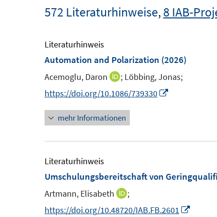
572 Literaturhinweise
,
8 IAB-Proj
Literaturhinweis
Automation and Polarization
(2026)
Acemoglu, Daron
;
Löbbing, Jonas;
I
n
I
https://doi.org/10.1086/739330
n
n
mehr Informationen
e
n
u
e
e
u
m
e
Literaturhinweis
F
m
Umschulungsbereitschaft von Geringqualifiz
e
F
Artmann, Elisabeth
;
I
n
e
n
I
https://doi.org/10.48720/IAB.FB.2601
s
n