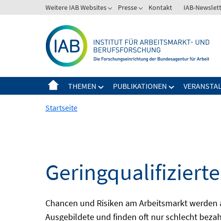
Springe
Weitere IAB Websites
Presse
Kontakt
IAB-Newslet
zum
Inhalt
THEMEN
PUBLIKATIONEN
VERANSTA
Startseite
Geringqualifiziert
Chancen und Risiken am Arbeitsmarkt werden auc
Ausgebildete und finden oft nur schlecht bezah