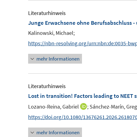
e
ö
m
Literaturhinweis
f
F
Junge Erwachsene ohne Berufsabschluss - 
f
e
n
Kalinowski, Michael;
n
e
https://nbn-resolving.org/urn:nbn:de:0035-bw
s
n
t
mehr Informationen
e
r
ö
Literaturhinweis
f
Lost in transition! Factors leading to NEET 
f
n
Lozano-Reina, Gabriel
;
Sánchez-Marín, Greg
I
e
n
https://doi.org/10.1080/13676261.2026.261807
n
n
mehr Informationen
e