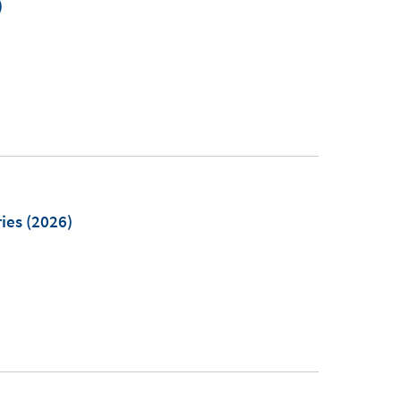
)
ries
(2026)