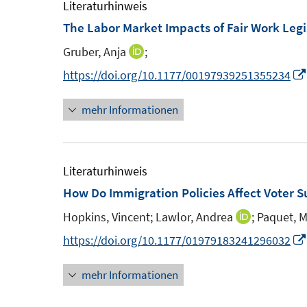
m
Literaturhinweis
f
ö
F
The Labor Market Impacts of Fair Work Legi
f
f
e
n
f
Gruber, Anja
;
I
n
e
n
n
https://doi.org/10.1177/00197939251355234
s
n
e
n
t
n
mehr Informationen
e
e
u
r
e
ö
m
Literaturhinweis
f
F
How Do Immigration Policies Affect Voter 
f
e
n
Hopkins, Vincent;
Lawlor, Andrea
;
Paquet, Mi
I
n
e
n
https://doi.org/10.1177/01979183241296032
s
n
n
t
mehr Informationen
e
e
u
r