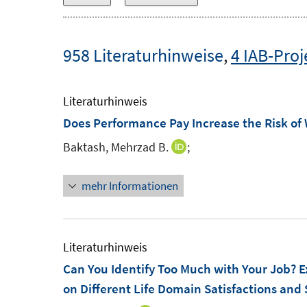
958 Literaturhinweise
,
4 IAB-Proj
Literaturhinweis
Does Performance Pay Increase the Risk of
Baktash, Mehrzad B.
;
I
n
mehr Informationen
n
e
u
e
Literaturhinweis
m
Can You Identify Too Much with Your Job? Ex
F
on Different Life Domain Satisfactions and S
e