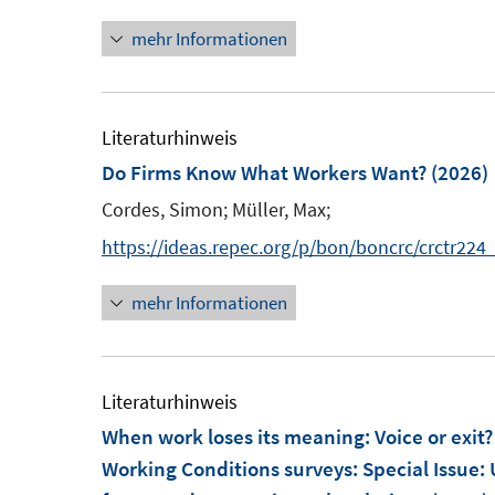
e
e
n
r
r
mehr Informationen
u
u
e
ö
ö
e
e
u
f
f
m
m
e
f
f
F
F
m
Literaturhinweis
n
n
e
e
F
Do Firms Know What Workers Want?
(2026)
e
e
n
n
e
n
n
Cordes, Simon;
Müller, Max;
s
s
n
https://ideas.repec.org/p/bon/boncrc/crctr22
t
t
s
e
e
t
mehr Informationen
r
r
e
ö
ö
r
f
f
ö
Literaturhinweis
f
f
f
When work loses its meaning: Voice or exit
n
n
f
Working Conditions surveys
:
Special Issue:
e
e
n