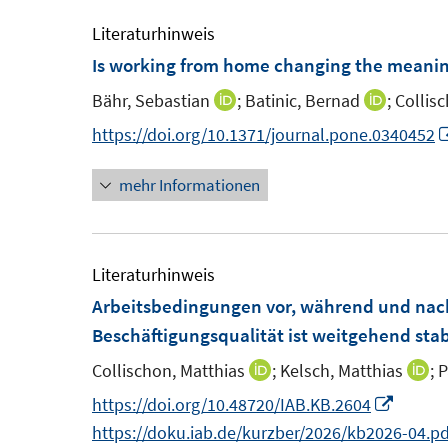
e
e
f
m
m
Literaturhinweis
n
F
F
Is working from home changing the meanin
e
e
e
n
Bähr, Sebastian
;
Batinic, Bernad
;
Collis
I
I
n
n
n
n
https://doi.org/10.1371/journal.pone.0340452
s
s
n
n
t
t
mehr Informationen
e
e
e
e
u
u
r
r
e
e
ö
ö
m
m
Literaturhinweis
f
f
F
F
Arbeitsbedingungen vor, während und nac
f
f
e
e
Beschäftigungsqualität ist weitgehend stab
n
n
n
n
e
e
Collischon, Matthias
;
Kelsch, Matthias
;
P
I
I
s
s
n
n
n
n
I
https://doi.org/10.48720/IAB.KB.2604
t
t
n
n
n
https://doku.iab.de/kurzber/2026/kb2026-04.pd
e
e