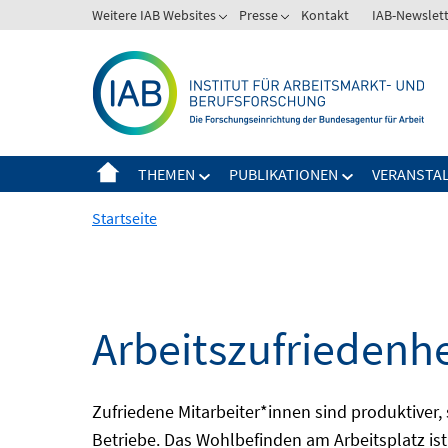
Springe
Weitere IAB Websites
Presse
Kontakt
IAB-Newslet
zum
Inhalt
THEMEN
PUBLIKATIONEN
VERANSTA
Startseite
Arbeitszufriedenhe
Zufriedene Mitarbeiter*innen sind produktiver, 
Betriebe. Das Wohlbefinden am Arbeitsplatz ist 