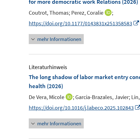
for more democratic work Relations
(2026)
n
n
e
n
Coutrot, Thomas;
Perez, Coralie
;
I
n
https://doi.org/10.1177/0143831x251358583
n
mehr Informationen
e
u
e
m
Literaturhinweis
F
The long shadow of labor market entry con
e
health
(2026)
n
De Vera, Micole
;
Garcia-Brazales, Javier;
Lin,
I
s
n
https://doi.org/10.1016/j.labeco.2025.102843
t
n
e
mehr Informationen
e
r
u
ö