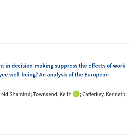
I
n
n
e
u
e
m
t in decision-making suppress the effects of work
F
yee well-being? An analysis of the European
e
n
, Md Shamirul;
Townsend, Keith
;
Cafferkey, Kenneth;
I
s
n
I
t
n
n
e
e
n
r
u
e
ö