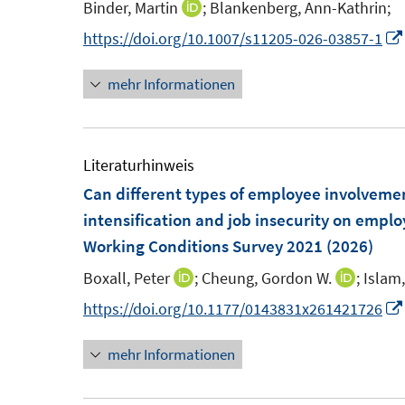
Binder, Martin
;
Blankenberg, Ann-Kathrin;
I
n
n
https://doi.org/10.1007/s11205-026-03857-1
s
n
t
mehr Informationen
e
e
u
r
e
ö
m
Literaturhinweis
f
F
Can different types of employee involvemen
f
e
intensification and job insecurity on emplo
n
n
Working Conditions Survey 2021
e
(2026)
s
n
Boxall, Peter
;
Cheung, Gordon W.
;
Islam
I
I
t
n
n
https://doi.org/10.1177/0143831x261421726
e
n
n
r
mehr Informationen
e
e
ö
u
u
f