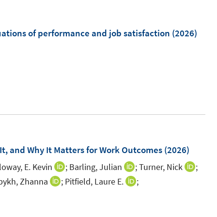
u
ö
e
f
m
ations of performance and job satisfaction
(2026)
f
F
n
e
e
I
n
n
n
s
n
t
e
e
u
r
e
ö
m
 It, and Why It Matters for Work Outcomes
(2026)
f
F
f
loway, E. Kevin
;
Barling, Julian
;
Turner, Nick
;
I
I
I
e
n
n
n
n
bykh, Zhanna
;
Pitfield, Laure E.
;
I
I
n
e
n
n
n
n
n
s
n
e
e
e
n
n
t