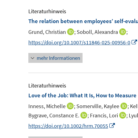
e
f
m
Literaturhinweis
f
F
The relation between employees’ self-evalu
n
e
e
Grund, Christian
;
Soboll, Alexandra
;
I
I
n
n
n
n
https://doi.org/10.1007/s11846-025-00956-0
s
n
n
t
mehr Informationen
e
e
e
u
u
r
e
e
ö
m
m
Literaturhinweis
f
F
F
Love of the Job: What It Is, How to Measure
f
e
e
n
Inness, Michelle
;
Somerville, Kaylee
;
Kel
I
I
n
n
e
n
n
Bygrave, Constance E.
;
Francis, Lori
;
Lyu
I
I
s
s
n
n
n
n
n
I
https://doi.org/10.1002/hrm.70055
t
t
e
e
n
n
n
e
e