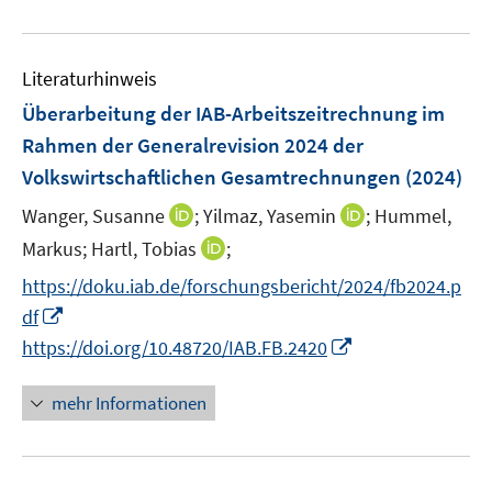
e
n
f
e
u
e
n
m
e
n
e
F
Literaturhinweis
m
n
e
F
Überarbeitung der IAB-Arbeitszeitrechnung im
n
e
Rahmen der Generalrevision 2024 der
s
n
Volkswirtschaftlichen Gesamtrechnungen
t
(2024)
s
e
t
I
I
Wanger, Susanne
;
Yilmaz, Yasemin
;
Hummel,
r
e
n
n
I
Markus;
Hartl, Tobias
;
ö
r
n
n
n
f
https://doku.iab.de/forschungsbericht/2024/fb2024.p
ö
e
e
n
f
I
df
f
u
u
e
n
n
f
I
e
e
https://doi.org/10.48720/IAB.FB.2420
u
e
n
n
n
m
m
e
n
e
e
n
F
F
mehr Informationen
m
u
n
e
e
e
F
e
u
n
n
e
m
e
s
s
n