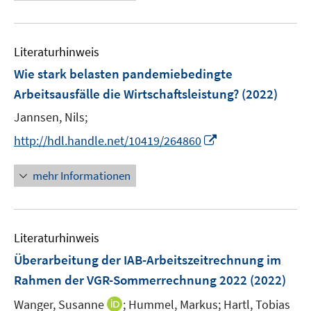
r
ö
f
Literaturhinweis
f
n
Wie stark belasten pandemiebedingte
e
Arbeitsausfälle die Wirtschaftsleistung?
(2022)
n
Jannsen, Nils;
I
http://hdl.handle.net/10419/264860
n
n
mehr Informationen
e
u
e
Literaturhinweis
m
F
Überarbeitung der IAB-Arbeitszeitrechnung im
e
Rahmen der VGR-Sommerrechnung 2022
(2022)
n
I
Wanger, Susanne
;
Hummel, Markus;
Hartl, Tobias
s