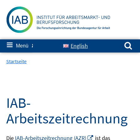
Springe
zum
Inhalt
Suchen nach:
≡
English
Menü
✘
Startseite
IAB-
Arbeitszeitrechnung
In
Die
IAB-Arbeitszeitrechnung (AZR)
ist das