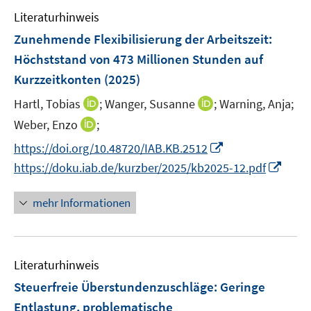
e
n
e
Literaturhinweis
m
n
F
Zunehmende Flexibilisierung der Arbeitszeit:
e
Höchststand von 473 Millionen Stunden auf
n
Kurzzeitkonten
(2025)
s
t
I
I
Hartl, Tobias
;
Wanger, Susanne
;
Warning, Anja;
e
n
n
I
Weber, Enzo
;
r
n
n
n
I
https://doi.org/10.48720/IAB.KB.2512
ö
e
e
n
n
I
https://doku.iab.de/kurzber/2025/kb2025-12.pdf
f
u
u
e
n
n
f
e
e
u
e
n
n
mehr Informationen
m
m
e
u
e
e
F
F
m
e
u
n
e
e
F
m
e
n
n
e
F
Literaturhinweis
m
s
s
n
e
F
Steuerfreie Überstundenzuschläge: Geringe
t
t
s
n
e
e
e
Entlastung, problematische
t