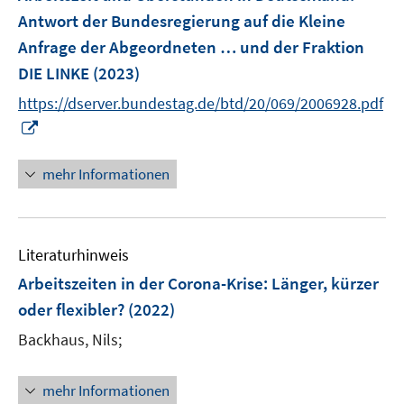
n
e
e
Antwort der Bundesregierung auf die Kleine
s
n
r
Anfrage der Abgeordneten … und der Fraktion
t
s
ö
e
DIE LINKE
(2023)
t
f
r
e
https://dserver.bundestag.de/btd/20/069/2006928.pdf
f
ö
r
I
n
f
ö
n
e
f
f
n
n
mehr Informationen
n
f
e
e
n
u
n
e
e
n
Literaturhinweis
m
F
Arbeitszeiten in der Corona-Krise: Länger, kürzer
e
oder flexibler?
(2022)
n
Backhaus, Nils;
s
t
e
mehr Informationen