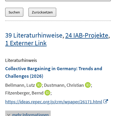
39 Literaturhinweise
,
24 IAB-Projekte
,
1 Externer Link
Literaturhinweis
Collective Bargaining in Germany: Trends and
Challenges
(2026)
I
I
Bellmann, Lutz
;
Dustmann, Christian
;
n
n
I
Fitzenberger, Bernd
;
n
n
n
I
https://ideas.repec.org/p/crm/wpaper/26171.html
e
e
n
n
u
u
e
n
mehr Informationen
e
e