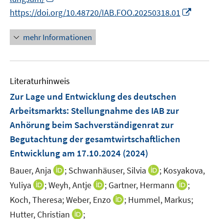
u
n
I
f
https://doi.org/10.48720/IAB.FOO.20250318.01
e
n
n
n
m
e
n
e
F
mehr Informationen
u
e
n
e
e
u
n
m
e
s
F
Literaturhinweis
m
t
e
F
e
Zur Lage und Entwicklung des deutschen
n
e
r
Arbeitsmarkts
:
Stellungnahme des IAB zur
s
n
ö
Anhörung beim Sachverständigenrat zur
t
s
f
e
Begutachtung der gesamtwirtschaftlichen
t
f
r
e
Entwicklung am 17.10.2024
(2024)
n
ö
r
e
I
I
Bauer, Anja
;
Schwanhäuser, Silvia
;
Kosyakova,
f
ö
n
n
n
I
I
I
Yuliya
;
Weyh, Antje
f
;
Gartner, Hermann
;
f
n
n
n
n
n
n
f
I
Koch, Theresa;
Weber, Enzo
;
Hummel, Markus;
e
e
n
n
n
e
n
n
I
Hutter, Christian
;
u
u