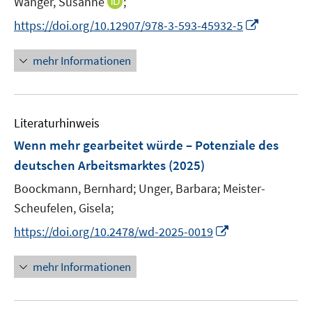
I
Wanger, Susanne
;
s
e
e
n
t
I
https://doi.org/10.12907/978-3-593-45932-5
r
r
n
e
n
ö
ö
e
r
n
mehr Informationen
f
f
u
ö
e
f
f
e
f
u
n
n
m
f
e
e
e
F
n
Literaturhinweis
m
n
n
e
e
F
Wenn mehr gearbeitet würde – Potenziale des
n
n
e
deutschen Arbeitsmarktes
(2025)
s
n
t
Boockmann, Bernhard;
Unger, Barbara;
Meister-
s
e
t
Scheufelen, Gisela;
r
e
I
https://doi.org/10.2478/wd-2025-0019
ö
r
n
f
ö
n
mehr Informationen
f
f
e
n
f
u
e
n