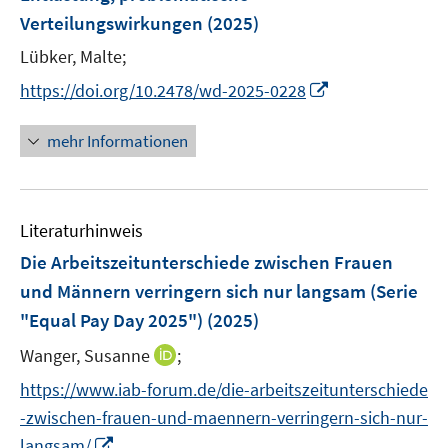
s
n
r
r
e
Verteilungswirkungen
(2025)
t
s
ö
ö
r
e
t
Lübker, Malte;
f
f
ö
r
e
f
f
I
https://doi.org/10.2478/wd-2025-0228
f
ö
r
n
n
n
f
f
ö
e
e
n
n
mehr Informationen
f
f
n
n
e
e
n
f
u
n
e
n
e
n
e
Literaturhinweis
m
n
F
Die Arbeitszeitunterschiede zwischen Frauen
e
und Männern verringern sich nur langsam (Serie
n
"Equal Pay Day 2025")
(2025)
s
t
I
Wanger, Susanne
;
e
n
https://www.iab-forum.de/die-arbeitszeitunterschiede
r
n
-zwischen-frauen-und-maennern-verringern-sich-nur-
ö
e
I
langsam/
f