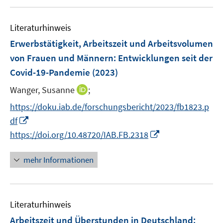
m
u
n
e
e
e
F
e
n
n
n
e
Literaturhinweis
m
s
s
n
F
Erwerbstätigkeit, Arbeitszeit und Arbeitsvolumen
t
t
s
e
e
e
von Frauen und Männern: Entwicklungen seit der
t
n
r
r
Covid-19-Pandemie
(2023)
e
s
ö
ö
r
t
I
Wanger, Susanne
;
f
f
ö
e
n
f
f
https://doku.iab.de/forschungsbericht/2023/fb1823.p
f
r
n
n
n
I
f
df
ö
e
e
e
n
n
I
https://doi.org/10.48720/IAB.FB.2318
f
u
n
n
n
e
n
f
e
e
n
n
n
mehr Informationen
m
u
e
e
F
e
u
n
e
m
e
n
F
Literaturhinweis
m
s
e
F
Arbeitszeit und Überstunden in Deutschland
:
t