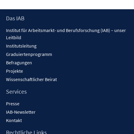
e
r
Footer
Das IAB
ö
Inhalt
f
Institut für Arbeitsmarkt- und Berufsforschung (IAB) – unser
f
Leitbild
n
Institutsleitung
e
n
Graduiertenprogramm
Befragungen
Projekte
Wissenschaftlicher Beirat
Services
Presse
IAB-Newsletter
Kontakt
Rechtliche Links