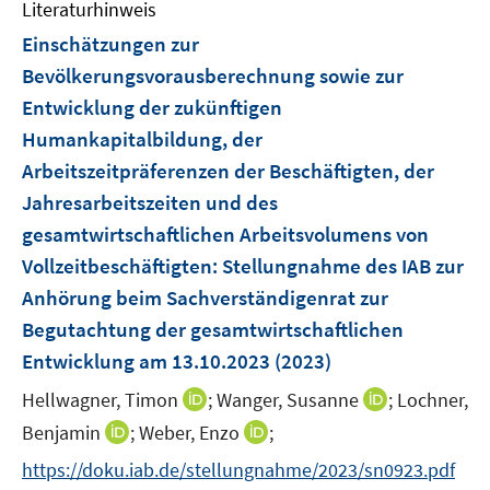
F
Literaturhinweis
m
t
t
s
e
F
e
e
Einschätzungen zur
t
n
e
r
r
e
Bevölkerungsvorausberechnung sowie zur
s
n
ö
ö
r
Entwicklung der zukünftigen
t
s
f
f
ö
e
Humankapitalbildung, der
t
f
f
f
r
e
Arbeitszeitpräferenzen der Beschäftigten, der
n
n
f
ö
r
e
e
Jahresarbeitszeiten und des
n
f
ö
n
n
e
gesamtwirtschaftlichen Arbeitsvolumens von
f
f
n
Vollzeitbeschäftigten
:
Stellungnahme des IAB zur
n
f
e
Anhörung beim Sachverständigenrat zur
n
n
e
Begutachtung der gesamtwirtschaftlichen
n
Entwicklung am 13.10.2023
(2023)
I
I
Hellwagner, Timon
;
Wanger, Susanne
;
Lochner,
n
n
I
I
Benjamin
;
Weber, Enzo
;
n
n
n
n
https://doku.iab.de/stellungnahme/2023/sn0923.pdf
e
e
n
n