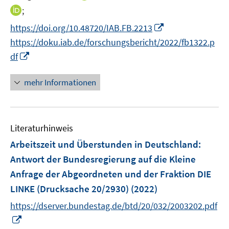
n
t
I
;
n
e
n
I
https://doi.org/10.48720/IAB.FB.2213
e
r
n
n
https://doku.iab.de/forschungsbericht/2022/fb1322.p
u
ö
e
n
I
e
df
f
u
e
n
m
f
e
u
n
F
n
mehr Informationen
m
e
e
e
e
F
m
u
n
n
e
F
e
s
n
e
Literaturhinweis
m
t
s
n
F
e
Arbeitszeit und Überstunden in Deutschland
:
t
s
e
r
e
Antwort der Bundesregierung auf die Kleine
t
n
ö
r
Anfrage der Abgeordneten und der Fraktion DIE
e
s
f
ö
r
LINKE (Drucksache 20/2930)
(2022)
t
f
f
ö
e
n
https://dserver.bundestag.de/btd/20/032/2003202.pdf
f
f
r
e
n
I
f
ö
n