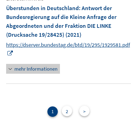
F
Überstunden in Deutschland
:
Antwort der
e
Bundesregierung auf die Kleine Anfrage der
n
Abgeordneten und der Fraktion DIE LINKE
s
(Drucksache 19/28425)
(2021)
t
e
https://dserver.bundestag.de/btd/19/295/1929581.pdf
r
I
ö
n
f
n
mehr Informationen
f
e
n
u
e
e
n
m
F
e
1
2
>
n
s
t