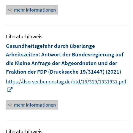
e
n
n
f
n
n
mehr Informationen
e
f
e
n
n
u
e
e
n
Literaturhinweis
m
F
Gesundheitsgefahr durch überlange
e
Arbeitszeiten
:
Antwort der Bundesregierung auf
n
die Kleine Anfrage der Abgeordneten und der
s
Fraktion der FDP (Drucksache 19/31447)
(2021)
t
e
https://dserver.bundestag.de/btd/19/319/1931931.pdf
r
I
ö
n
f
n
mehr Informationen
f
e
n
u
e
e
n
Literaturhinweis
m