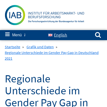
Springe
zum
Inhalt
Suchen nach:
≡
English
Menü
✘
Startseite
»
Grafik und Daten
»
Regionale Unterschiede im Gender Pay Gap in Deutschland
2021
Regionale
Unterschiede im
Gender Pay Gap in