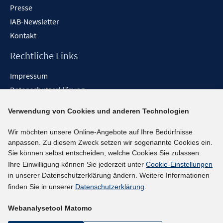
Presse
IAB-Newsletter
Kontakt
Rechtliche Links
Impressum
Datenschutzerklärung
Erklärung zur Barrierefreiheit
Verwendung von Cookies und anderen Technologien
Barrieren melden
Wir möchten unsere Online-Angebote auf Ihre Bedürfnisse
Social-Media-Kanäle
anpassen. Zu diesem Zweck setzen wir sogenannte Cookies ein.
Sie können selbst entscheiden, welche Cookies Sie zulassen.
BlueSky
Ihre Einwilligung können Sie jederzeit unter
Cookie-Einstellungen
YouTube
in unserer Datenschutzerklärung ändern. Weitere Informationen
LinkedIn
finden Sie in unserer
Datenschutzerklärung
.
XING
Webanalysetool Matomo
kununu