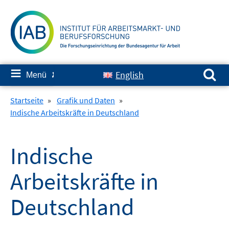
Springe
zum
Inhalt
Suchen nach:
≡
English
Menü
✘
Startseite
»
Grafik und Daten
»
Indische Arbeitskräfte in Deutschland
Indische
Arbeitskräfte in
Deutschland