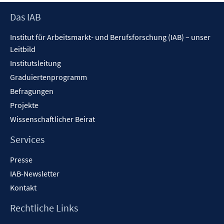
Footer
Das IAB
Inhalt
Institut für Arbeitsmarkt- und Berufsforschung (IAB) – unser
Leitbild
Institutsleitung
Graduiertenprogramm
Befragungen
Projekte
Wissenschaftlicher Beirat
Services
Presse
IAB-Newsletter
Kontakt
Rechtliche Links