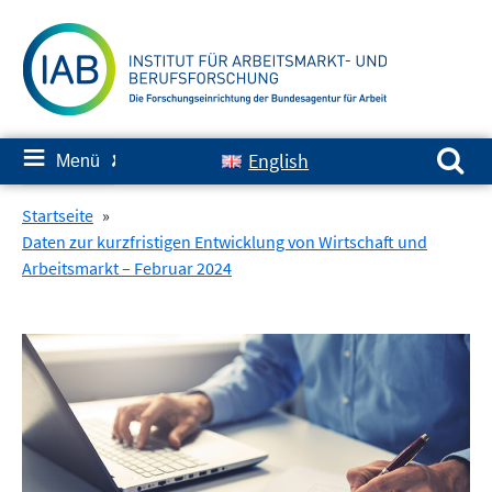
Springe
zum
Inhalt
Suchen nach:
≡
English
Menü
✘
Startseite
»
Daten zur kurzfristigen Entwicklung von Wirtschaft und
Arbeitsmarkt – Februar 2024