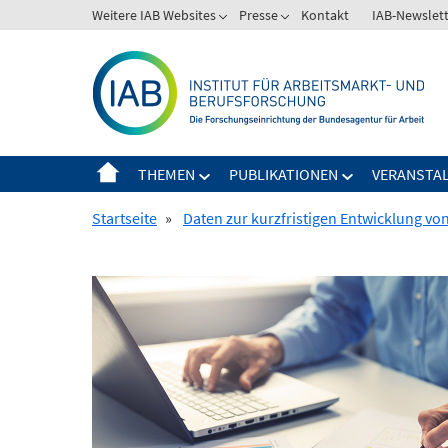
Springe
Weitere IAB Websites
Presse
Kontakt
IAB-Newslet
zum
Inhalt
THEMEN
PUBLIKATIONEN
VERANSTA
Startseite
»
Daten zur kurzfristigen Entwicklung vo