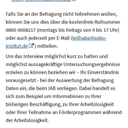
neuem
Fenster
Falls Sie an der Befragung nicht teilnehmen wollen,
öffnen
können Sie uns dies über die kostenfreie Rufnummer
0800-0008217 (montags bis freitags von 9 bis 17 Uhr)
oder auch jederzeit per E-Mail (
teilhabe@soko-
In
institut.de
) mitteilen.
neuem
Um das Interview möglichst kurz zu halten und
Fenster
möglichst aussagekräftige Untersuchungsergebnisse
öffnen
erzielen zu können beziehen wir – Ihr Einverständnis
vorausgesetzt - bei der Auswertung der Befragung
Daten ein, die beim IAB vorliegen. Dabei handelt es
sich zum Beispiel um Informationen zu Ihrer
bisherigen Beschäftigung, zu Ihrer Arbeitslosigkeit
oder Ihrer Teilnahme an Förderprogrammen während
der Arbeitslosigkeit.