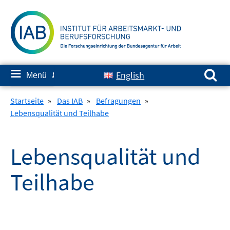
Springe
zum
Inhalt
Suchen nach:
≡
English
Menü
✘
Startseite
»
Das IAB
»
Befragungen
»
Lebensqualität und Teilhabe
Lebensqualität und
Teilhabe