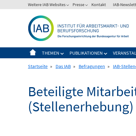
Springe
Weitere IAB Websites
Presse
Kontakt
IAB-Newslet
zum
Inhalt
THEMEN
PUBLIKATIONEN
VERANSTA
Startseite
»
Das IAB
»
Befragungen
»
IAB-Stelle
Beteiligte Mitarbe
(Stellenerhebung)