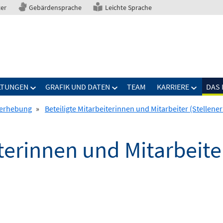
ter
Gebärdensprache
Leichte Sprache
LTUNGEN
GRAFIK UND DATEN
TEAM
KARRIERE
DAS 
nerhebung
»
Beteiligte Mitarbeiterinnen und Mitarbeiter (Stellen
iterinnen und Mitarbeite