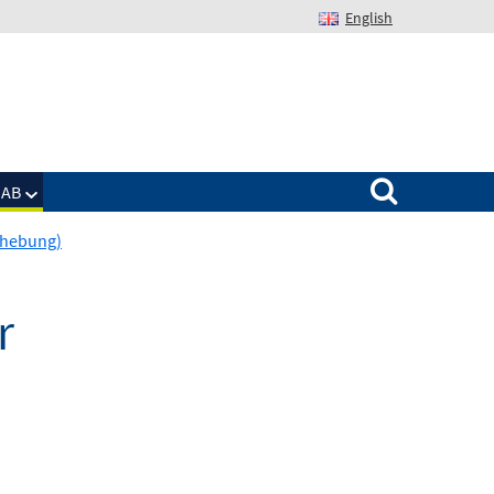
English
Suchen nach:
IAB
erhebung)
r