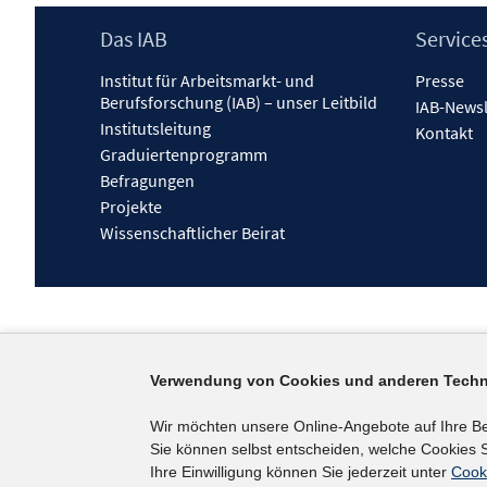
Footer
Das IAB
Service
Inhalt
Institut für Arbeitsmarkt- und
Presse
Berufsforschung (IAB) – unser Leitbild
IAB-Newsl
Institutsleitung
Kontakt
Graduiertenprogramm
Befragungen
Projekte
Wissenschaftlicher Beirat
Verwendung von Cookies und anderen Techn
Wir möchten unsere Online-Angebote auf Ihre B
Sie können selbst entscheiden, welche Cookies S
Ihre Einwilligung können Sie jederzeit unter
Cook