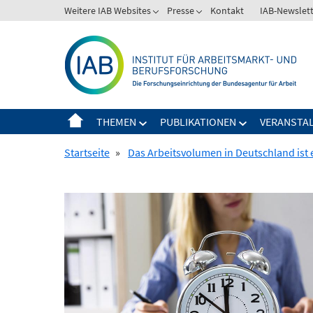
Springe
Weitere IAB Websites
Presse
Kontakt
IAB-Newslet
zum
Inhalt
THEMEN
PUBLIKATIONEN
VERANSTA
Startseite
»
Das Arbeitsvolumen in Deutschland ist 