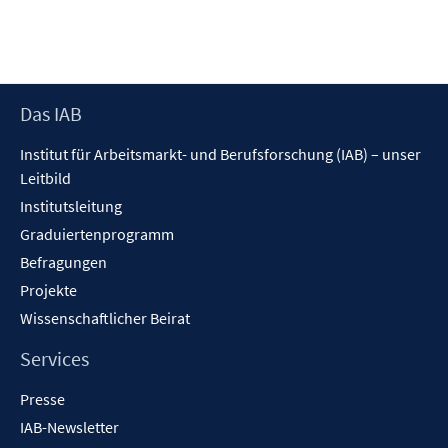
öffnen
Footer
Das IAB
Inhalt
Institut für Arbeitsmarkt- und Berufsforschung (IAB) – unser
Leitbild
Institutsleitung
Graduiertenprogramm
Befragungen
Projekte
Wissenschaftlicher Beirat
Services
Presse
IAB-Newsletter