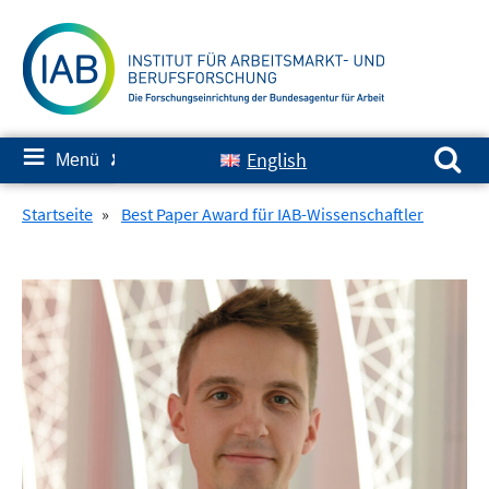
Springe
zum
Inhalt
Suchen nach:
≡
English
Menü
✘
Startseite
»
Best Paper Award für IAB-Wissenschaftler