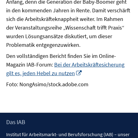
Anfang, denn die Generation der Baby-Boomer geht
in den kommenden Jahren in Rente. Damit verschärft
sich die Arbeitskräfteknappheit weiter. Im Rahmen
der Veranstaltungsreihe „Wissenschaft trifft Praxis“
wurden Lösungsansätze diskutiert, um dieser
Problematik entgegenzuwirken.
Den vollständigen Bericht finden Sie im Online-
Magazin IAB-Forum:
Bei der Arbeitskräftesicherung
In
gilt es, jeden Hebel zu nutzen
neuem
Foto: NongAsimo/stock.adobe.com
Fenster
öffnen
Footer
Das IAB
Inhalt
Institut für Arbeitsmarkt- und Berufsforschung (IAB) – unser