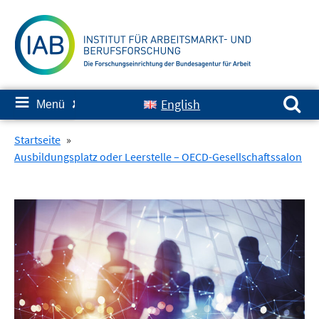
Springe
zum
Inhalt
Suchen nach:
≡
English
Menü
✘
Startseite
»
Ausbildungsplatz oder Leerstelle – OECD-Gesellschaftssalon