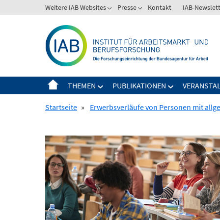
Springe
Weitere IAB Websites
Presse
Kontakt
IAB-Newslet
zum
Inhalt
THEMEN
PUBLIKATIONEN
VERANSTA
Startseite
»
Erwerbsverläufe von Personen mit allg