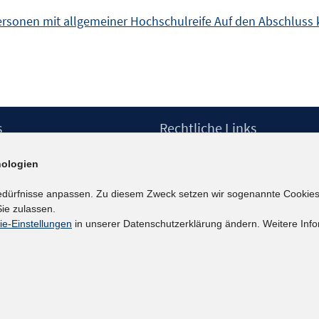
ersonen mit allgemeiner Hochschulreife Auf den Abschluss k
s
Rechtliche Links
Impressum
ologien
etter
Datenschutzerklärung
Erklärung zur Barrierefreiheit
edürfnisse anpassen. Zu diesem Zweck setzen wir sogenannte Cookies
Barrieren melden
ie zulassen.
ie-Einstellungen
in unserer Datenschutzerklärung ändern. Weitere Info