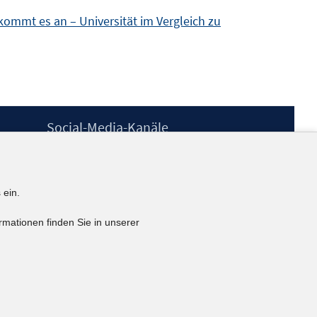
ommt es an – Universität im Vergleich zu
Social-Media-Kanäle
BlueSky
YouTube
LinkedIn
 ein.
XING
kununu
rmationen finden Sie in unserer
Netiquette