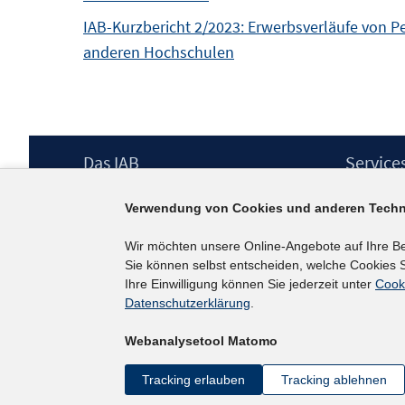
IAB-Kurzbericht 2/2023: Erwerbsverläufe von P
anderen Hochschulen
Footer
Das IAB
Service
Inhalt
Institut für Arbeitsmarkt- und
Presse
Verwendung von Cookies und anderen Techn
Berufsforschung (IAB) – unser Leitbild
IAB-Newsl
Institutsleitung
Kontakt
Wir möchten unsere Online-Angebote auf Ihre B
Graduiertenprogramm
Sie können selbst entscheiden, welche Cookies S
Befragungen
Ihre Einwilligung können Sie jederzeit unter
Cook
Projekte
Datenschutzerklärung
.
Wissenschaftlicher Beirat
Webanalysetool Matomo
Tracking erlauben
Tracking ablehnen