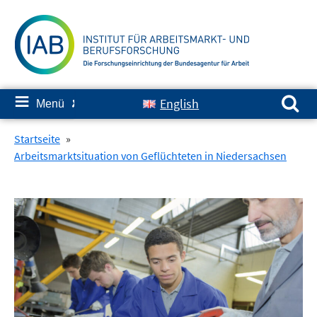
Springe
zum
Inhalt
Suchen nach:
≡
English
Menü
✘
Startseite
»
Arbeitsmarktsituation von Geflüchteten in Niedersachsen