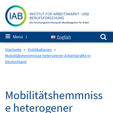
Springe
zum
Inhalt
Suchen nach:
≡
English
Menü
✘
Startseite
»
Publikationen
»
Mobilitätshemmnisse heterogener Arbeitskräfte in
Deutschland
Mobilitätshemmniss
e heterogener