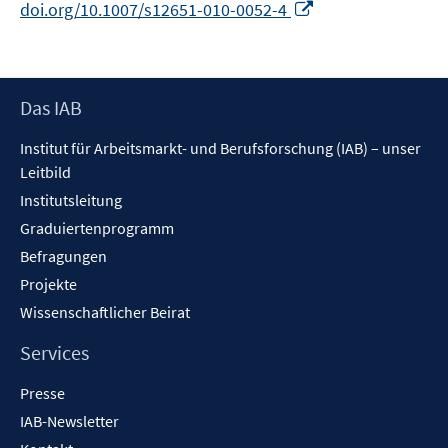
In
doi.org/10.1007/s12651-010-0052-4
neuem
Fenster
öffnen
Footer
Das IAB
Inhalt
Institut für Arbeitsmarkt- und Berufsforschung (IAB) – unser
Leitbild
Institutsleitung
Graduiertenprogramm
Befragungen
Projekte
Wissenschaftlicher Beirat
Services
Presse
IAB-Newsletter