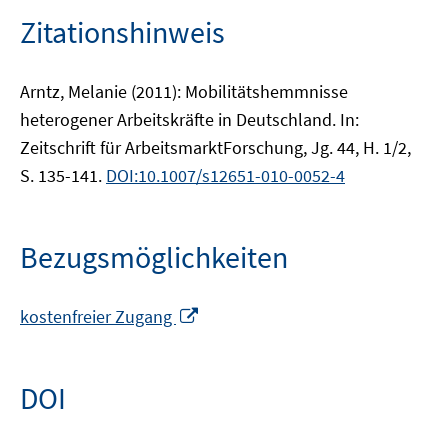
Zitationshinweis
Arntz, Melanie (2011): Mobilitätshemmnisse
heterogener Arbeitskräfte in Deutschland. In:
Zeitschrift für ArbeitsmarktForschung, Jg. 44, H. 1/2,
S. 135-141.
DOI:10.1007/s12651-010-0052-4
Bezugsmöglichkeiten
In
kostenfreier Zugang
neuem
Fenster
öffnen
DOI