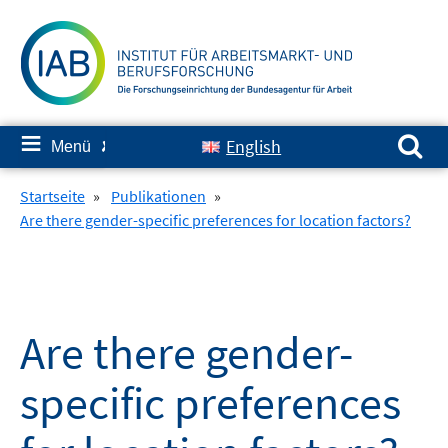
Springe
zum
Inhalt
Suchen nach:
≡
English
Menü
✘
Startseite
»
Publikationen
»
Are there gender-specific preferences for location factors?
Are there gender-
specific preferences