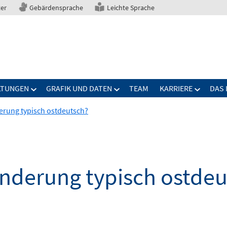
ter
Gebärdensprache
Leichte Sprache
LTUNGEN
GRAFIK UND DATEN
TEAM
KARRIERE
DAS 
erung typisch ostdeutsch?
anderung typisch ostde