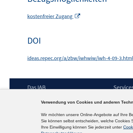
In
kostenfreier Zugang
neuem
Fenster
DOI
öffnen
ideas.repec.org/a/zbw/iwhwiw/iwh-4-09-3.html
Footer
Das IAB
Service
Inhalt
Institut für Arbeitsmarkt- und
Presse
Verwendung von Cookies und anderen Techn
Berufsforschung (IAB) – unser Leitbild
IAB-Newsl
Institutsleitung
Kontakt
Wir möchten unsere Online-Angebote auf Ihre B
Graduiertenprogramm
Sie können selbst entscheiden, welche Cookies S
Befragungen
Ihre Einwilligung können Sie jederzeit unter
Cook