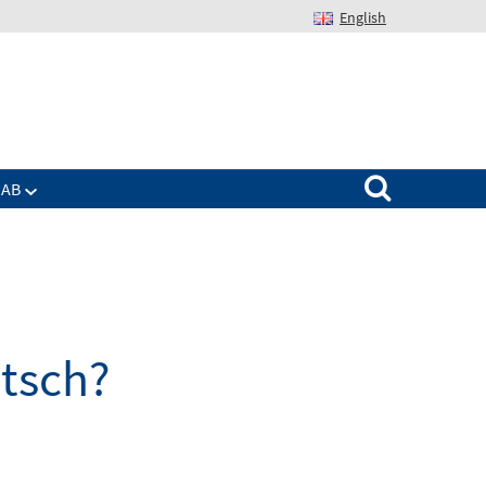
English
Suchen nach:
IAB
utsch?