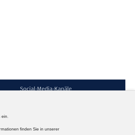
Social-Media-Kanäle
BlueSky
YouTube
LinkedIn
 ein.
XING
kununu
rmationen finden Sie in unserer