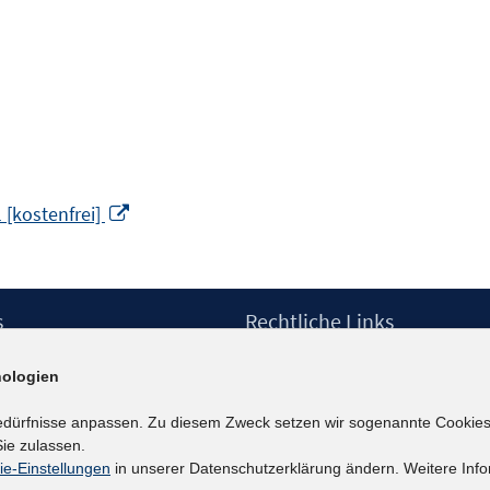
In
 [kostenfrei]
neuem
Fenster
öffnen
s
Rechtliche Links
Impressum
ologien
etter
Datenschutzerklärung
Erklärung zur Barrierefreiheit
edürfnisse anpassen. Zu diesem Zweck setzen wir sogenannte Cookies
Barrieren melden
ie zulassen.
ie-Einstellungen
in unserer Datenschutzerklärung ändern. Weitere Info