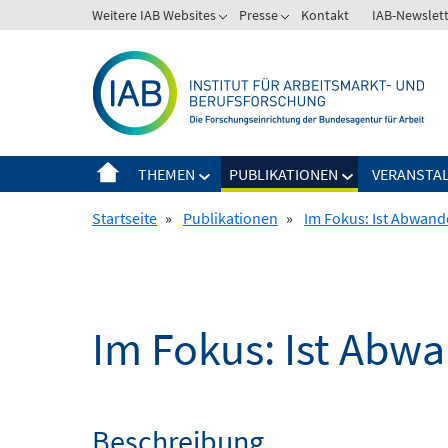
Springe
Weitere IAB Websites
Presse
Kontakt
IAB-Newslet
zum
Inhalt
THEMEN
PUBLIKATIONEN
VERANSTA
Startseite
»
Publikationen
»
Im Fokus: Ist Abwand
Im Fokus: Ist Abw
Beschreibung