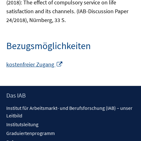
(2018): The effect of compulsory service on life
satisfaction and its channels. (IAB-Discussion Paper
24/2018), Nürnberg, 33 S.
Bezugsmöglichkeiten
In
kostenfreier Zugang
neuem
Fenster
öffnen
Footer
Das IAB
Inhalt
Institut für Arbeitsmarkt- und Berufsforschung (IAB) – unser
Leitbild
Institutsleitung
Graduiertenprogramm