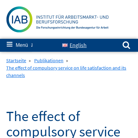
Springe
zum
Inhalt
Suchen nach:
≡
English
Menü
✘
Startseite
»
Publikationen
»
The effect of compulsory service on life satisfaction and its
channels
The effect of
compulsory service