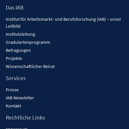
Footer
Das IAB
Inhalt
Institut für Arbeitsmarkt- und Berufsforschung (IAB) – unser
Leitbild
Institutsleitung
Graduiertenprogramm
Befragungen
Projekte
Wissenschaftlicher Beirat
Services
Presse
IAB-Newsletter
Kontakt
Rechtliche Links