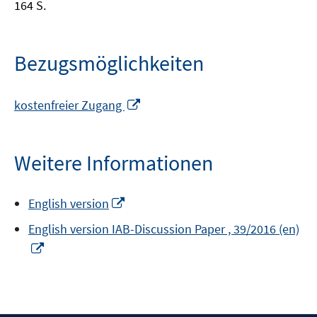
164 S.
Bezugsmöglichkeiten
In
kostenfreier Zugang
neuem
Fenster
öffnen
Weitere Informationen
In
English version
neuem
English version IAB-Discussion Paper , 39/2016 (en)
Fenster
In
öffnen
neuem
Fenster
öffnen