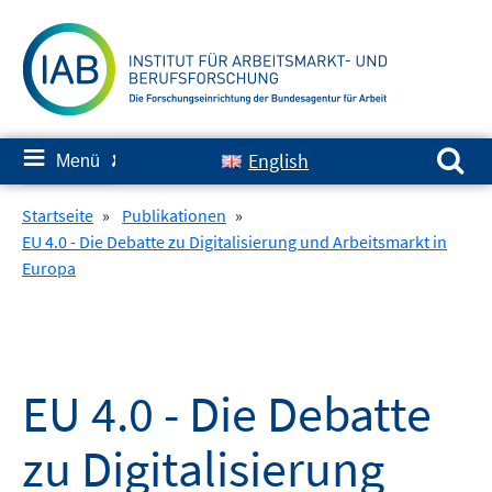
Springe
zum
Inhalt
Suchen nach:
≡
English
Menü
✘
Startseite
»
Publikationen
»
EU 4.0 - Die Debatte zu Digitalisierung und Arbeitsmarkt in
Europa
EU 4.0 - Die Debatte
zu Digitalisierung