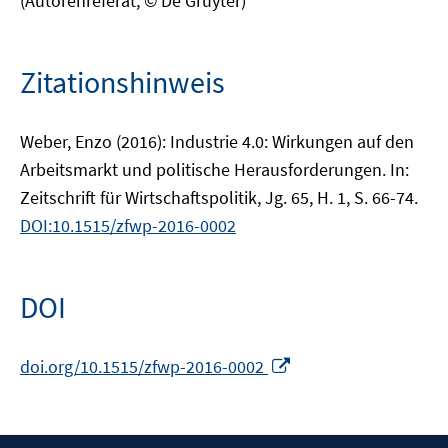
(Autorenreferat, © De Gruyter)
Zitationshinweis
Weber, Enzo (2016): Industrie 4.0: Wirkungen auf den
Arbeitsmarkt und politische Herausforderungen. In:
Zeitschrift für Wirtschaftspolitik, Jg. 65, H. 1, S. 66-74.
DOI:10.1515/zfwp-2016-0002
DOI
In
doi.org/10.1515/zfwp-2016-0002
neuem
Fenster
öffnen