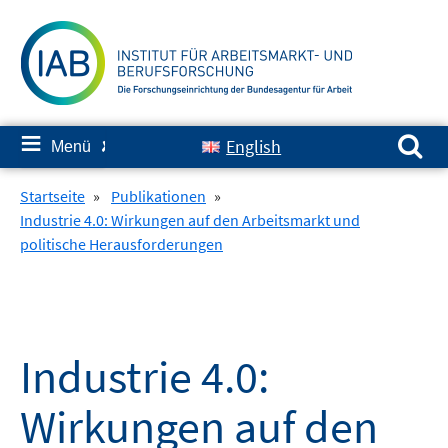
Springe
zum
Inhalt
Suchen nach:
≡
English
Menü
✘
Startseite
»
Publikationen
»
Industrie 4.0: Wirkungen auf den Arbeitsmarkt und
politische Herausforderungen
Industrie 4.0:
Wirkungen auf den