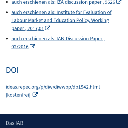
In
auch erschienen als: IZA discussion paper , 9626
ne
auch erschienen als: Institute for Evaluation of
Fe
Labour Market and Education Policy. Working
öf
In
paper , 2017,01
neuem
auch erschienen als: IAB-Discussion Paper ,
Fenster
In
02/2016
öffnen
neuem
Fenster
öffnen
DOI
ideas.repec.org/p/diw/diwwpp/dp1542.html
In
[kostenfrei]
neuem
Fenster
öffnen
Footer
Das IAB