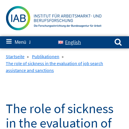
Springe
zum
Inhalt
Suchen nach:
≡
English
Menü
✘
Startseite
»
Publikationen
»
The role of sickness in the evaluation of job search
assistance and sanctions
The role of sickness
in the evaluation of