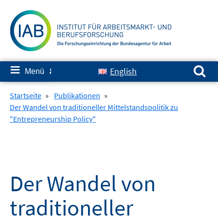
Springe
zum
Inhalt
Suchen nach:
≡
English
Menü
✘
Startseite
»
Publikationen
»
Der Wandel von traditioneller Mittelstandspolitik zu
"Entrepreneurship Policy"
Der Wandel von
traditioneller