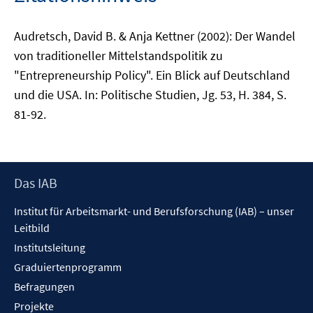
Audretsch, David B. & Anja Kettner (2002): Der Wandel
von traditioneller Mittelstandspolitik zu
"Entrepreneurship Policy". Ein Blick auf Deutschland
und die USA. In: Politische Studien, Jg. 53, H. 384, S.
81-92.
Footer
Das IAB
Inhalt
Institut für Arbeitsmarkt- und Berufsforschung (IAB) – unser
Leitbild
Institutsleitung
Graduiertenprogramm
Befragungen
Projekte