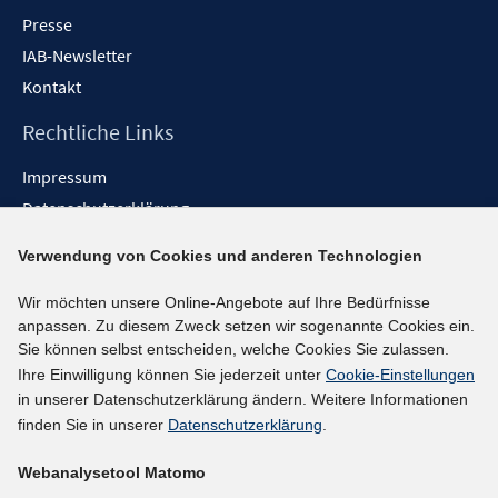
Presse
IAB-Newsletter
Kontakt
Rechtliche Links
Impressum
Datenschutzerklärung
Erklärung zur Barrierefreiheit
Verwendung von Cookies und anderen Technologien
Barrieren melden
Wir möchten unsere Online-Angebote auf Ihre Bedürfnisse
Social-Media-Kanäle
anpassen. Zu diesem Zweck setzen wir sogenannte Cookies ein.
Sie können selbst entscheiden, welche Cookies Sie zulassen.
BlueSky
Ihre Einwilligung können Sie jederzeit unter
Cookie-Einstellungen
YouTube
in unserer Datenschutzerklärung ändern. Weitere Informationen
LinkedIn
finden Sie in unserer
Datenschutzerklärung
.
XING
Webanalysetool Matomo
kununu