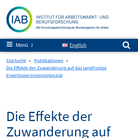
Springe
zum
Inhalt
Suchen nach:
≡
English
Menü
✘
Startseite
»
Publikationen
»
Die Effekte der Zuwanderung auf das langfristige
Erwerbspersonenpotenzial
Die Effekte der
Zuwanderung auf