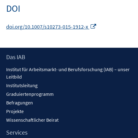
DOI
In
doi.org/10.1007/s10273-015-1912-x
neuem
Fenster
öffnen
Footer
Das IAB
Inhalt
Institut für Arbeitsmarkt- und Berufsforschung (IAB) – unser
Leitbild
Institutsleitung
Graduiertenprogramm
Befragungen
Projekte
Wissenschaftlicher Beirat
Services