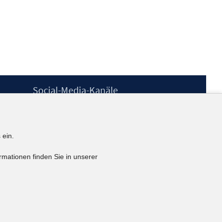
Social-Media-Kanäle
BlueSky
YouTube
LinkedIn
 ein.
XING
kununu
rmationen finden Sie in unserer
Netiquette