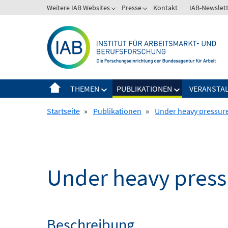
Springe
Weitere IAB Websites
Presse
Kontakt
IAB-Newslet
zum
Inhalt
THEMEN
PUBLIKATIONEN
VERANSTA
Startseite
»
Publikationen
»
Under heavy pressur
Under heavy press
Beschreibung