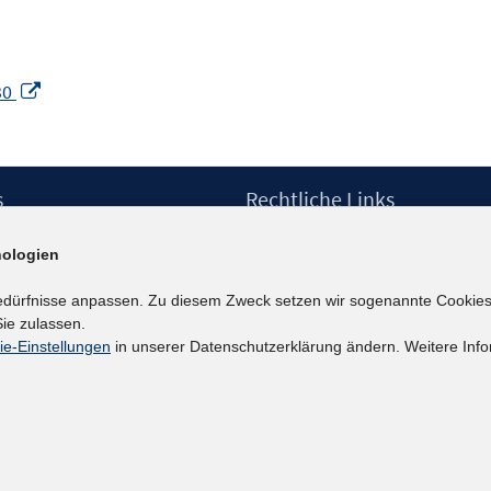
In
30
neuem
Fenster
öffnen
s
Rechtliche Links
Impressum
ologien
etter
Datenschutzerklärung
Erklärung zur Barrierefreiheit
edürfnisse anpassen. Zu diesem Zweck setzen wir sogenannte Cookies
Barrieren melden
ie zulassen.
ie-Einstellungen
in unserer Datenschutzerklärung ändern. Weitere Info