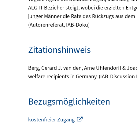
ALG-II-Bezieher steigt, wobei die erzielten Ent
junger Männer die Rate des Rückzugs aus dem Er
(Autorenreferat, IAB-Doku)
Zitationshinweis
Berg, Gerard J. van den, Arne Uhlendorff & Joa
welfare recipients in Germany. (IAB-Discussion 
Bezugsmöglichkeiten
In
kostenfreier Zugang
neuem
Fenster