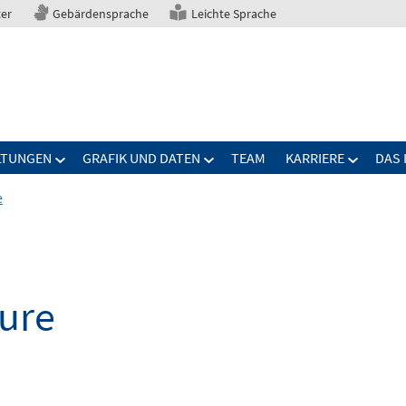
ter
Gebärdensprache
Leichte Sprache
LTUNGEN
GRAFIK UND DATEN
TEAM
KARRIERE
DAS 
e
ure