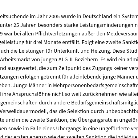
beitsuchende im Jahr 2005 wurde in Deutschland ein System
n unter 25 Jahren besonders starke Leistungsminderungen n
 war bei allen Pflichtverletzungen außer den Meldeversäum
gelleistung für drei Monate entfällt. Folgt eine zweite Sankt
uch die Leistungen für Unterkunft und Heizung. Diese Stud
Arbeitsmarkt von jungen ALG-II-Beziehern. Es wird ein adm
nd ausgewertet, die zum Zeitpunkt des Zugangs keiner vers
tzungen erfolgen getrennt für alleinlebende junge Männer 
en. Junge Männer in Mehrpersonenbedarfsgemeinschaften s
nd ihre Anspruchslöhne nicht so weit zurücknehmen wie alle
gemeinschaften durch andere Bedarfsgemeinschaftsmitgliede
Verweildauermodell, das die Selektion durch unbeobachtba
te und in die zweite Sanktion, die Übergangsrate in ungeför
n sowie im Falle eines Übergangs in eine ungeförderte ver
d der ersten ebenso wie der zweiten Sanktion die individu