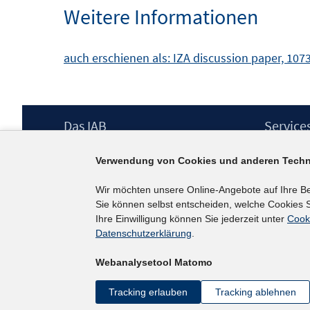
Weitere Informationen
öffnen
auch erschienen als: IZA discussion paper, 107
Footer
Das IAB
Service
Inhalt
Institut für Arbeitsmarkt- und
Presse
Verwendung von Cookies und anderen Techn
Berufsforschung (IAB) – unser Leitbild
IAB-Newsl
Institutsleitung
Kontakt
Wir möchten unsere Online-Angebote auf Ihre B
Graduiertenprogramm
Sie können selbst entscheiden, welche Cookies S
Befragungen
Ihre Einwilligung können Sie jederzeit unter
Cook
Projekte
Datenschutzerklärung
.
Wissenschaftlicher Beirat
Webanalysetool Matomo
Tracking erlauben
Tracking ablehnen