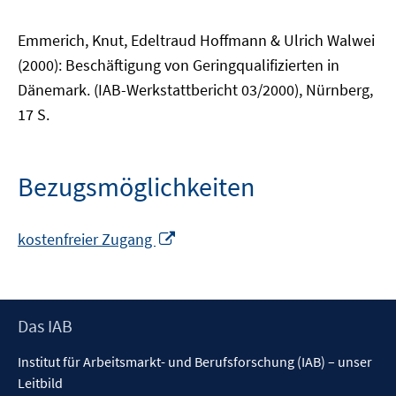
Emmerich, Knut, Edeltraud Hoffmann & Ulrich Walwei
(2000): Beschäftigung von Geringqualifizierten in
Dänemark. (IAB-Werkstattbericht 03/2000), Nürnberg,
17 S.
Bezugsmöglichkeiten
In
kostenfreier Zugang
neuem
Fenster
öffnen
Footer
Das IAB
Inhalt
Institut für Arbeitsmarkt- und Berufsforschung (IAB) – unser
Leitbild