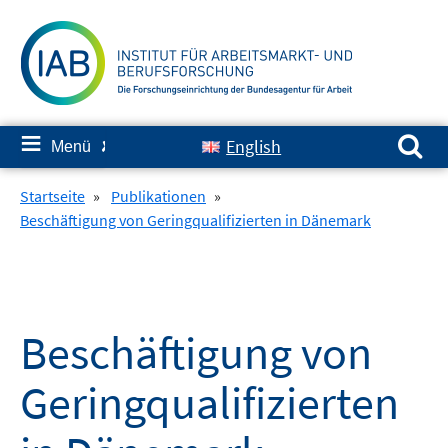
Springe
zum
Inhalt
Suchen nach:
≡
English
Menü
✘
Startseite
»
Publikationen
»
Beschäftigung von Geringqualifizierten in Dänemark
Beschäftigung von
Geringqualifizierten