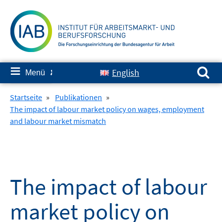
Springe
zum
Inhalt
Suchen nach:
≡
English
Menü
✘
Startseite
»
Publikationen
»
The impact of labour market policy on wages, employment
and labour market mismatch
The impact of labour
market policy on