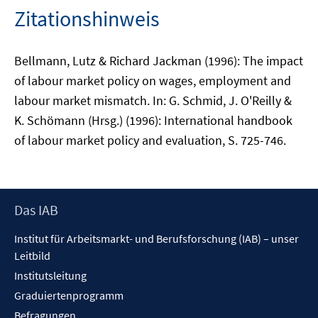
Zitationshinweis
Bellmann, Lutz & Richard Jackman (1996): The impact
of labour market policy on wages, employment and
labour market mismatch. In: G. Schmid, J. O'Reilly &
K. Schömann (Hrsg.) (1996): International handbook
of labour market policy and evaluation, S. 725-746.
Footer
Das IAB
Inhalt
Institut für Arbeitsmarkt- und Berufsforschung (IAB) – unser
Leitbild
Institutsleitung
Graduiertenprogramm
Befragungen