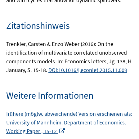
and with cycles that allow for dynamic spillovers.
Zitationshinweis
Trenkler, Carsten & Enzo Weber (2016): On the
identification of multivariate correlated unobserved
components models. In: Economics letters, Jg. 138, H.
January, S. 15-18.
DOI:10.1016/j.econlet.2015.11.009
Weitere Informationen
frühere (möglw. abweichende) Version erschienen als:
University of Mannheim. Department of Economics.
In
Working Paper , 15-12
neuem