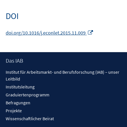
Fenster
öffnen
DOI
In
doi.org/10.1016/j.econlet.2015.11.009
neuem
Fenster
öffnen
Footer
Das IAB
Inhalt
Institut für Arbeitsmarkt- und Berufsforschung (IAB) – unser
Leitbild
Institutsleitung
Graduiertenprogramm
Befragungen
Projekte
Wissenschaftlicher Beirat