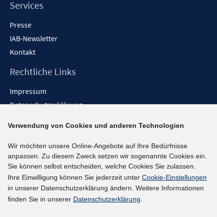
Services
Presse
IAB-Newsletter
Kontakt
Rechtliche Links
Impressum
Datenschutzerklärung
Erklärung zur Barrierefreiheit
Verwendung von Cookies und anderen Technologien
Barrieren melden
Wir möchten unsere Online-Angebote auf Ihre Bedürfnisse
Social-Media-Kanäle
anpassen. Zu diesem Zweck setzen wir sogenannte Cookies ein.
Sie können selbst entscheiden, welche Cookies Sie zulassen.
BlueSky
Ihre Einwilligung können Sie jederzeit unter
Cookie-Einstellungen
YouTube
in unserer Datenschutzerklärung ändern. Weitere Informationen
LinkedIn
finden Sie in unserer
Datenschutzerklärung
.
XING