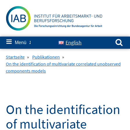
Springe
zum
Inhalt
Suchen nach:
≡
English
Menü
✘
Startseite
»
Publikationen
»
On the identification of multivariate correlated unobserved
components models
On the identification
of multivariate