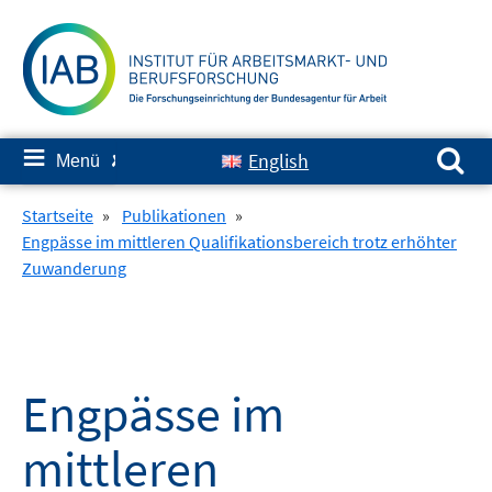
Springe
zum
Inhalt
Suchen nach:
≡
English
Menü
✘
Startseite
»
Publikationen
»
Engpässe im mittleren Qualifikationsbereich trotz erhöhter
Zuwanderung
Engpässe im
mittleren