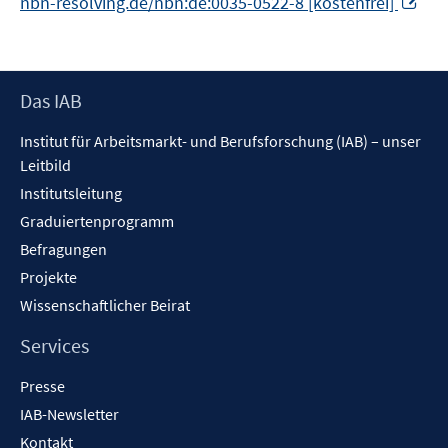
nbn-resolving.de/nbn:de:0035-0522-8 [kostenfrei]
ne
Fen
öff
Footer
Das IAB
Inhalt
Institut für Arbeitsmarkt- und Berufsforschung (IAB) – unser
Leitbild
Institutsleitung
Graduiertenprogramm
Befragungen
Projekte
Wissenschaftlicher Beirat
Services
Presse
IAB-Newsletter
Kontakt