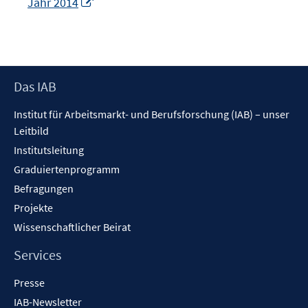
In
Jahr 2014
neuem
Fenster
öffnen
Footer
Das IAB
Inhalt
Institut für Arbeitsmarkt- und Berufsforschung (IAB) – unser
Leitbild
Institutsleitung
Graduiertenprogramm
Befragungen
Projekte
Wissenschaftlicher Beirat
Services
Presse
IAB-Newsletter