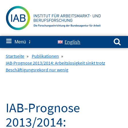
Springe
zum
Inhalt
Suchen nach:
≡
English
Menü
✘
Startseite
»
Publikationen
»
IAB-Prognose 2013/2014: Arbeitslosigkeit sinkt trotz
Beschäftigungsrekord nur wenig
IAB-Prognose
2013/2014: