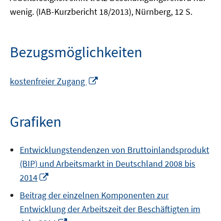
wenig. (IAB-Kurzbericht 18/2013), Nürnberg, 12 S.
Bezugsmöglichkeiten
In
kostenfreier Zugang
neuem
Fenster
öffnen
Grafiken
Entwicklungstendenzen von Bruttoinlandsprodukt
(BIP) und Arbeitsmarkt in Deutschland 2008 bis
In
2014
neuem
Beitrag der einzelnen Komponenten zur
Fenster
Entwicklung der Arbeitszeit der Beschäftigten im
öffnen