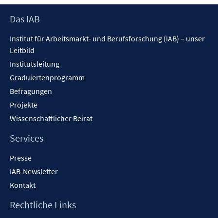
öffnen
Footer
Das IAB
Inhalt
Institut für Arbeitsmarkt- und Berufsforschung (IAB) – unser
Leitbild
Institutsleitung
Graduiertenprogramm
Befragungen
Projekte
Wissenschaftlicher Beirat
Services
Presse
IAB-Newsletter
Kontakt
Rechtliche Links