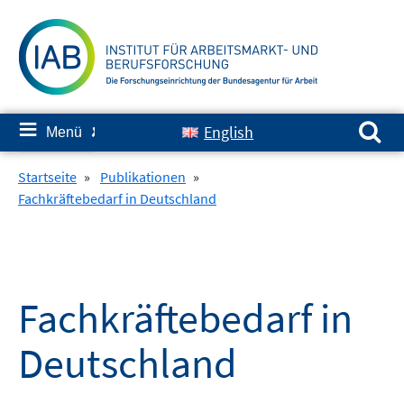
Springe
zum
Inhalt
Suchen nach:
≡
English
Menü
✘
Startseite
»
Publikationen
»
Fachkräftebedarf in Deutschland
Fachkräftebedarf in
Deutschland