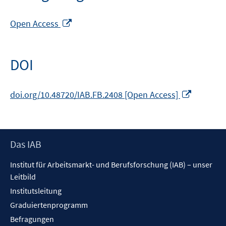
In
Open Access
neuem
Fenster
öffnen
DOI
In
doi.org/10.48720/IAB.FB.2408 [Open Access]
neuem
Fenster
öffnen
Footer
Das IAB
Inhalt
Institut für Arbeitsmarkt- und Berufsforschung (IAB) – unser
Leitbild
Institutsleitung
Graduiertenprogramm
Befragungen