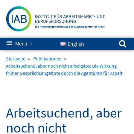
Springe
zum
Inhalt
Suchen nach:
≡
English
Menü
✘
Startseite
»
Publikationen
»
Arbeitsuchend, aber noch nicht arbeitslos: Die Wirkung
früher Gesprächsangebote durch die Agenturen für Arbeit
Arbeitsuchend, aber
noch nicht