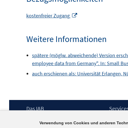
In
kostenfreier Zugang
neuem
Fenster
Weitere Informationen
öffnen
spätere (möglw. abweichende) Version erschi
employee data from Germany". In: Small Busi
auch erschienen als: Universität Erlangen, N
Footer
Das IAB
Service
Inhalt
Institut für Arbeitsmarkt- und
Presse
Verwendung von Cookies und anderen Techn
Berufsforschung (IAB) – unser Leitbild
IAB-Newsl