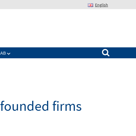
English
Suchen nach:
IAB
 founded firms