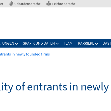
ter
Gebärdensprache
Leichte Sprache
LTUNGEN
GRAFIK UND DATEN
TEAM
KARRIERE
DAS 
ntrants in newly founded firms
ty of entrants in newly