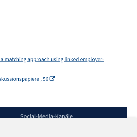
, a matching approach using linked employer-
In
skussionspapiere , 56
neuem
Fenster
öffnen
Social-Media-Kanäle
BlueSky
YouTube