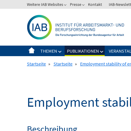
Springe
Weitere IAB Websites
Presse
Kontakt
IAB-Newslet
zum
Inhalt
THEMEN
PUBLIKATIONEN
VERANSTA
Startseite
»
Startseite
»
Employment stability of e
Employment stabili
Beschreibung