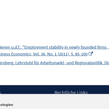
enen u.d.T.: "Employment stability in newly founded firms 
In
ness Economics, Vol. 36, No. 1 (2011), S. 85-100
neuem
ürnberg, Lehrstuhl für Arbeitsmarkt- und Regionalpolitik. Di
Fenster
öffnen
s
Rechtliche Links
Impressum
ologien
etter
Datenschutzerklärung