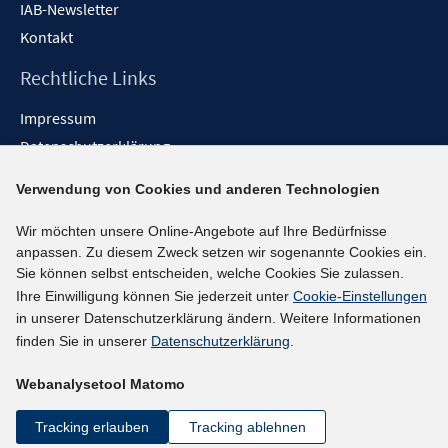
IAB-Newsletter
Kontakt
Rechtliche Links
Impressum
Datenschutzerklärung
Erklärung zur Barrierefreiheit
Verwendung von Cookies und anderen Technologien
Barrieren melden
Wir möchten unsere Online-Angebote auf Ihre Bedürfnisse
Social-Media-Kanäle
anpassen. Zu diesem Zweck setzen wir sogenannte Cookies ein.
Sie können selbst entscheiden, welche Cookies Sie zulassen.
BlueSky
Ihre Einwilligung können Sie jederzeit unter
Cookie-Einstellungen
YouTube
in unserer Datenschutzerklärung ändern. Weitere Informationen
LinkedIn
finden Sie in unserer
Datenschutzerklärung
.
XING
Webanalysetool Matomo
kununu
Netiquette
Tracking erlauben
Tracking ablehnen