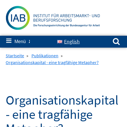
Springe
zum
Inhalt
Suchen nach:
≡
English
Menü
✘
Startseite
»
Publikationen
»
Organisationskapital - eine tragfähige Metapher?
Organisationskapital
- eine tragfähige