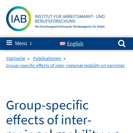
Springe
zum
Inhalt
Suchen nach:
≡
English
Menü
✘
Startseite
»
Publikationen
»
Group-specific effects of inter-regional mobility on earnings
Group-specific
effects of inter-