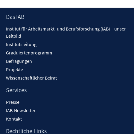
Fenster
öffnen
Footer
Das IAB
Inhalt
Institut für Arbeitsmarkt- und Berufsforschung (IAB) – unser
Leitbild
Institutsleitung
Graduiertenprogramm
Befragungen
Projekte
Wissenschaftlicher Beirat
Services
Presse
IAB-Newsletter
Kontakt
Rechtliche Links