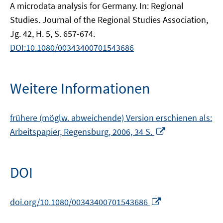
A microdata analysis for Germany. In: Regional
Studies. Journal of the Regional Studies Association,
Jg. 42, H. 5, S. 657-674.
DOI:10.1080/00343400701543686
Weitere Informationen
frühere (möglw. abweichende) Version erschienen als:
In
Arbeitspapier, Regensburg, 2006, 34 S.
neuem
Fenster
öffnen
DOI
In
doi.org/10.1080/00343400701543686
neuem