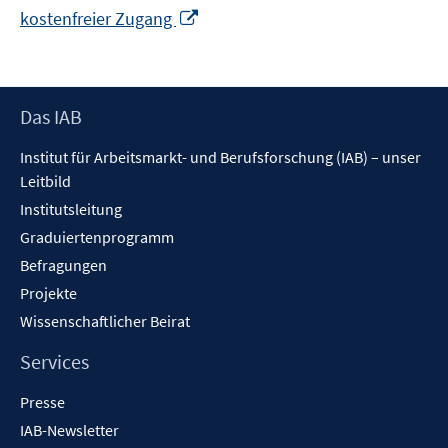
In
kostenfreier Zugang
neuem
Fenster
öffnen
Footer
Das IAB
Inhalt
Institut für Arbeitsmarkt- und Berufsforschung (IAB) – unser
Leitbild
Institutsleitung
Graduiertenprogramm
Befragungen
Projekte
Wissenschaftlicher Beirat
Services
Presse
IAB-Newsletter