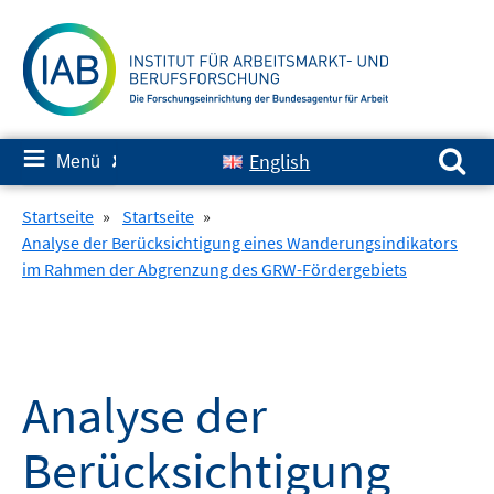
Springe
zum
Inhalt
Suchen nach:
≡
English
Menü
✘
Startseite
»
Startseite
»
Analyse der Berücksichtigung eines Wanderungsindikators
im Rahmen der Abgrenzung des GRW-Fördergebiets
Analyse der
Berücksichtigung