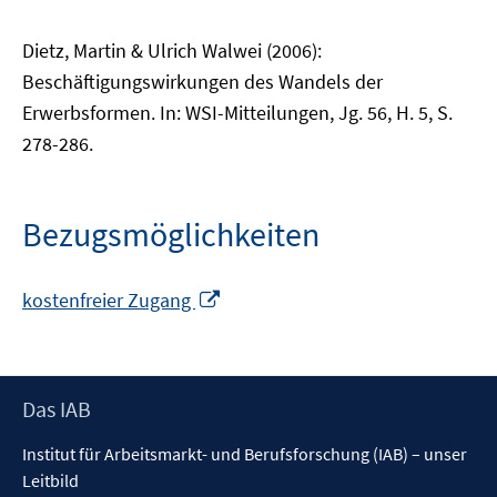
Dietz, Martin & Ulrich Walwei (2006):
Beschäftigungswirkungen des Wandels der
Erwerbsformen. In: WSI-Mitteilungen, Jg. 56, H. 5, S.
278-286.
Bezugsmöglichkeiten
In
kostenfreier Zugang
neuem
Fenster
öffnen
Footer
Das IAB
Inhalt
Institut für Arbeitsmarkt- und Berufsforschung (IAB) – unser
Leitbild