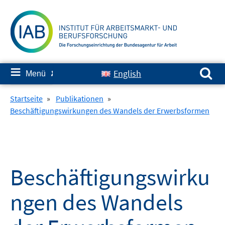
Springe
zum
Inhalt
Suchen nach:
≡
English
Menü
✘
Startseite
»
Publikationen
»
Beschäftigungswirkungen des Wandels der Erwerbsformen
Beschäftigungswirku
ngen des Wandels