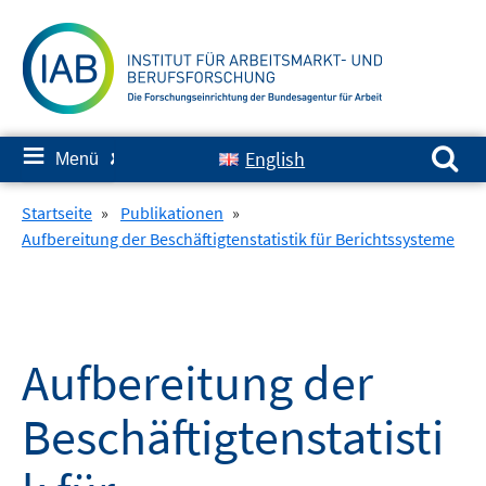
Springe
zum
Inhalt
Suchen nach:
≡
English
Menü
✘
Startseite
»
Publikationen
»
Aufbereitung der Beschäftigtenstatistik für Berichtssysteme
Aufbereitung der
Beschäftigtenstatisti