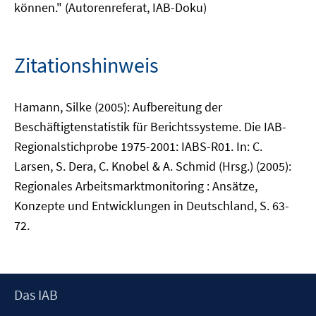
können." (Autorenreferat, IAB-Doku)
Zitationshinweis
Hamann, Silke (2005): Aufbereitung der
Beschäftigtenstatistik für Berichtssysteme. Die IAB-
Regionalstichprobe 1975-2001: IABS-R01. In: C.
Larsen, S. Dera, C. Knobel & A. Schmid (Hrsg.) (2005):
Regionales Arbeitsmarktmonitoring : Ansätze,
Konzepte und Entwicklungen in Deutschland, S. 63-
72.
Footer
Das IAB
Inhalt