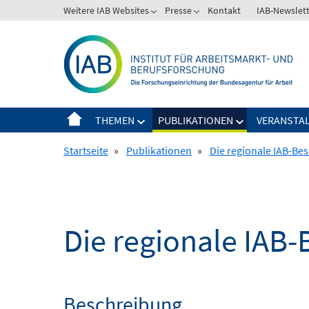
Springe
Weitere IAB Websites
Presse
Kontakt
IAB-Newslet
zum
Inhalt
THEMEN
PUBLIKATIONEN
VERANSTA
Startseite
»
Publikationen
»
Die regionale IAB-Be
Die regionale IAB
Beschreibung