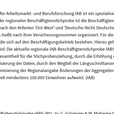
für Arbeitsmarkt- und Berufsforschung IAB ist ein spezialisi
er regionalen Beschäftigtenstichprobe ist die Beschäftigte
nach den Kriterien 'Ost-West' und 'Deutsche-Nicht-Deutsche
s heißt nach ihrer Versicherungsnummer organisiert. Für di
die sich auf den Beschäftigungsbetrieb beziehen. Hierzu g
rd. Die aktuelle regionale IAB-Beschäftigtenstichprobe IA
esamtheit für die Stichprobenziehung, durch die Erhöhung 
isierung der Daten, durch den Wegfall der Längsschnittanon
ymisierung der Regionalangabe Änderungen der Aggregatio
t mindestens 100.000 Einwohner aufweist. (IAB)
tigtenstichprobe IABS-R01. In: G. Grözinger & W. Matiaske (H