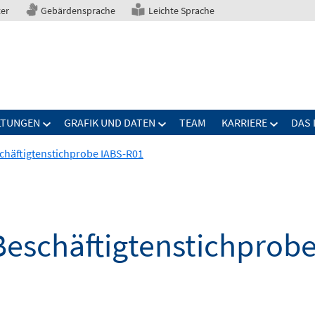
ter
Gebärdensprache
Leichte Sprache
LTUNGEN
GRAFIK UND DATEN
TEAM
KARRIERE
DAS 
schäftigtenstichprobe IABS-R01
-Beschäftigtenstichprob