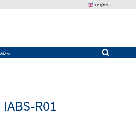
English
Suchen nach:
IAB
e IABS-R01