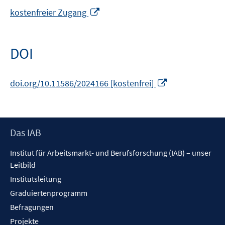
In
kostenfreier Zugang
neuem
Fenster
öffnen
DOI
In
doi.org/10.11586/2024166 [kostenfrei]
neuem
Fenster
öffnen
Footer
Das IAB
Inhalt
Institut für Arbeitsmarkt- und Berufsforschung (IAB) – unser
Leitbild
Institutsleitung
Graduiertenprogramm
Befragungen
Projekte