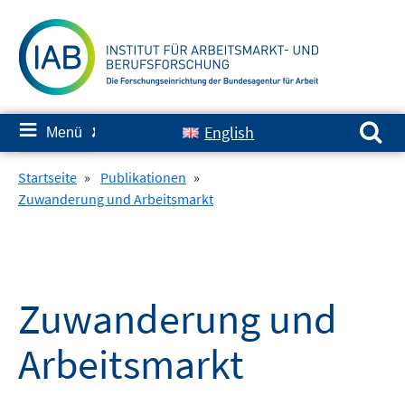
Springe
zum
Inhalt
Suchen nach:
≡
English
Menü
✘
Startseite
»
Publikationen
»
Zuwanderung und Arbeitsmarkt
Zuwanderung und
Arbeitsmarkt