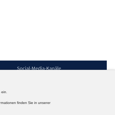
Social-Media-Kanäle
BlueSky
YouTube
LinkedIn
 ein.
XING
kununu
rmationen finden Sie in unserer
Netiquette