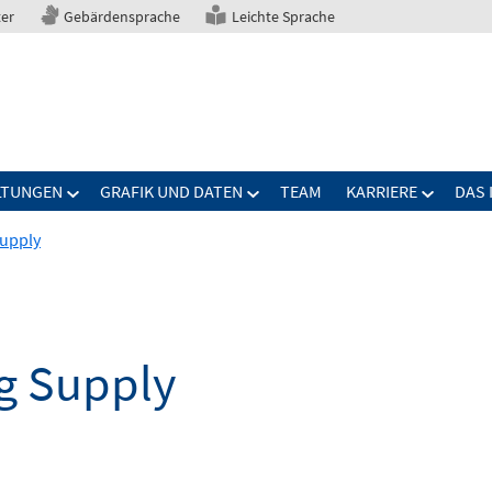
ter
Gebärdensprache
Leichte Sprache
LTUNGEN
GRAFIK UND DATEN
TEAM
KARRIERE
DAS 
upply
g Supply