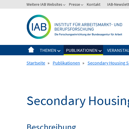
Springe
Weitere IAB Websites
Presse
Kontakt
IAB-Newslet
zum
Inhalt
THEMEN
PUBLIKATIONEN
VERANSTA
Startseite
»
Publikationen
»
Secondary Housing S
Secondary Housin
Beschreibung