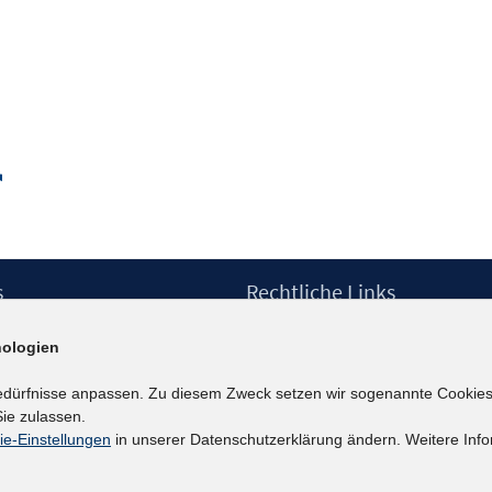
In
neuem
Fenster
öffnen
s
Rechtliche Links
Impressum
ologien
etter
Datenschutzerklärung
Erklärung zur Barrierefreiheit
edürfnisse anpassen. Zu diesem Zweck setzen wir sogenannte Cookies
Barrieren melden
ie zulassen.
ie-Einstellungen
in unserer Datenschutzerklärung ändern. Weitere Info