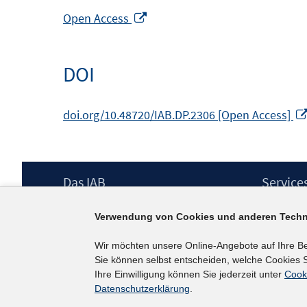
In
Open Access
neuem
Fenster
DOI
öffnen
doi.org/10.48720/IAB.DP.2306 [Open Access]
Footer
Das IAB
Service
Inhalt
Institut für Arbeitsmarkt- und
Presse
Verwendung von Cookies und anderen Techn
Berufsforschung (IAB) – unser Leitbild
IAB-Newsl
Institutsleitung
Kontakt
Wir möchten unsere Online-Angebote auf Ihre B
Graduiertenprogramm
Sie können selbst entscheiden, welche Cookies S
Befragungen
Ihre Einwilligung können Sie jederzeit unter
Cook
Projekte
Datenschutzerklärung
.
Wissenschaftlicher Beirat