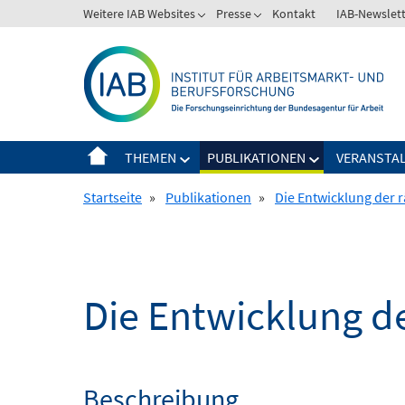
Springe
Weitere IAB Websites
Presse
Kontakt
IAB-Newslet
zum
Inhalt
THEMEN
PUBLIKATIONEN
VERANSTA
Startseite
»
Publikationen
»
Die Entwicklung der 
Die Entwicklung d
Beschreibung