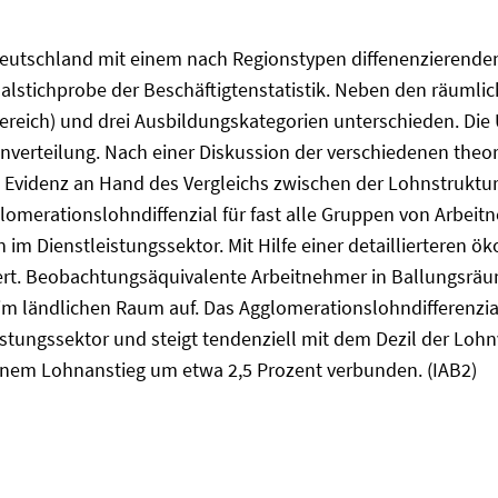
stdeutschland mit einem nach Regionstypen diffenenzierend
nalstichprobe der Beschäftigtenstatistik. Neben den räuml
reich) und drei Ausbildungskategorien unterschieden. Die 
verteilung. Nach einer Diskussion der verschiedenen theor
ve Evidenz an Hand des Vergleichs zwischen der Lohnstrukt
glomerationslohndiffenzial für fast alle Gruppen von Arbeit
n im Dienstleistungssektor. Mit Hilfe einer detaillierteren
iert. Beobachtungsäquivalente Arbeitnehmer in Ballungsrä
m ländlichen Raum auf. Das Agglomerationslohndifferenzial
stungssektor und steigt tendenziell mit dem Dezil der Lohn
einem Lohnanstieg um etwa 2,5 Prozent verbunden. (IAB2)