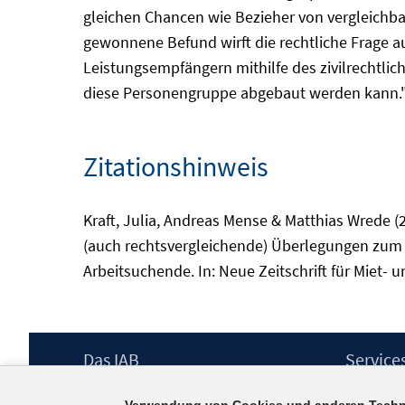
gleichen Chancen wie Bezieher von vergleichb
gewonnene Befund wirft die rechtliche Frage au
Leistungsempfängern mithilfe des zivilrechtl
diese Personengruppe abgebaut werden kann."
Zitationshinweis
Kraft, Julia, Andreas Mense & Matthias Wrede
(auch rechtsvergleichende) Überlegungen zum 
Arbeitsuchende. In: Neue Zeitschrift für Miet- 
Footer
Das IAB
Service
Inhalt
Institut für Arbeitsmarkt- und
Presse