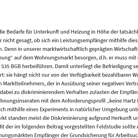
ie Bedarfe für Unterkunft und Heizung in Höhe der tatsäc
er nicht gesagt, ob sich ein Leistungsempfänger mithilfe di
 Denn in unserer marktwirtschaftlich geprägten Wirtschaft
hnung“ auf dem Wohnungsmarkt besorgen, d.h. er muss mit 
§ 535 BGB herbeiführen. Damit unterliegt die Befriedigung 
 Art: sie hängt nicht nur von der Verfügbarkeit bezahlbar
 Marktteilnehmers, der in Ausübung seiner negativen Vert
 dabei zu diskriminierendem Verhalten zulasten der Empfän
Wohnungsinseraten mit dem Anforderungsprofil „keine Hartz
sch mithilfe eines Experiments in natürlicher Umgebung unt
t standen meist die Diskriminierung aufgrund Herkunft un
t der im folgenden Beitrag vorgestellten Feldstudie sollte
ungsmärkten Empfänger der Grundsicherung für Arbeitsuc