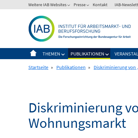
Springe
Weitere IAB Websites
Presse
Kontakt
IAB-Newslet
zum
Inhalt
THEMEN
PUBLIKATIONEN
VERANSTA
Startseite
»
Publikationen
»
Diskriminierung von
Diskriminierung v
Wohnungsmarkt