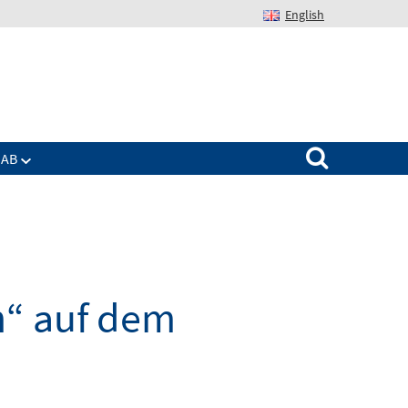
English
Suchen nach:
IAB
n“ auf dem