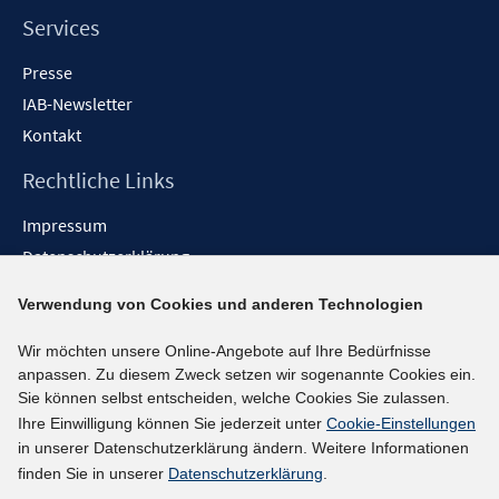
Services
Presse
IAB-Newsletter
Kontakt
Rechtliche Links
Impressum
Datenschutzerklärung
Erklärung zur Barrierefreiheit
Verwendung von Cookies und anderen Technologien
Barrieren melden
Wir möchten unsere Online-Angebote auf Ihre Bedürfnisse
Social-Media-Kanäle
anpassen. Zu diesem Zweck setzen wir sogenannte Cookies ein.
Sie können selbst entscheiden, welche Cookies Sie zulassen.
BlueSky
Ihre Einwilligung können Sie jederzeit unter
Cookie-Einstellungen
YouTube
in unserer Datenschutzerklärung ändern. Weitere Informationen
LinkedIn
finden Sie in unserer
Datenschutzerklärung
.