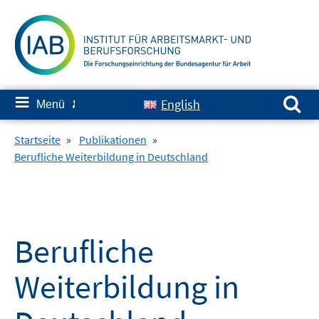
Springe
zum
Inhalt
Suchen nach:
≡
English
Menü
✘
Startseite
»
Publikationen
»
Berufliche Weiterbildung in Deutschland
Berufliche
Weiterbildung in